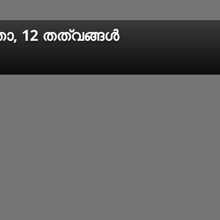
ാ, 12 തത്വങ്ങള്‍