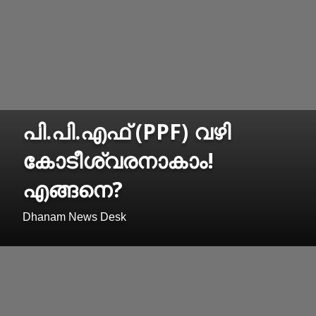
പി.പി.എഫ് (PPF) വഴി
കോടീശ്വരനാകാം!
എങ്ങനെ?
Dhanam News Desk