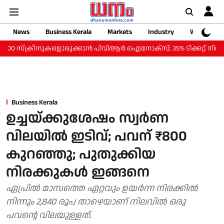
News
Business Kerala
Markets
Industry
Web Storie
‌ക്രീനുകളൊരുക്കാന്‍ പിവിആര്‍ ഐനോക്‌സ്; 35% ടിക്കറ്റ് നിരക്ക് കുറവില്
Business Kerala
ഉച്ചയ്ക്കുശേഷം സ്വർണ
വിലയിൽ ഇടിവ്; പവന് ₹800
കുറഞ്ഞു; പുതുക്കിയ
നിരക്കുകൾ ഇങ്ങനെ
ഏപ്രിൽ മാസത്തെ ഏറ്റവും ഉയർന്ന നിരക്കിൽ
നിന്നും 2,840 രൂപ താഴെയാണ് നിലവിൽ ഒരു
പവന്റെ വിലയുള്ളത്.