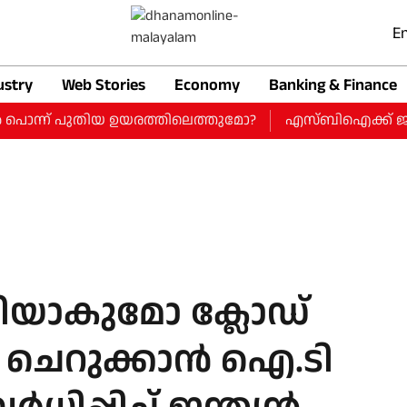
En
ustry
Web Stories
Economy
Banking & Finance
 പൊന്ന് പുതിയ ഉയരത്തിലെത്തുമോ?
എസ്ബിഐക്ക് ജൂണ്‍ പാദത
ാകുമോ ക്ലോഡ്
 ചെറുക്കാൻ ഐ.ടി