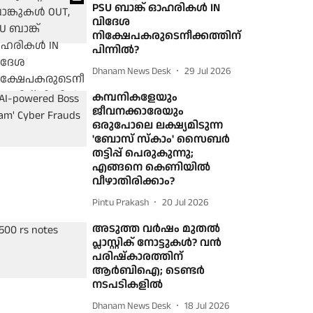
PSU ബാങ്ക് ഓഹരികൾ IN
വിദേശ
നിക്ഷേപകരുടെനീക്കത്തിന്
പിന്നിൽ?
Dhanam News Desk
29 Jul 2026
കമ്പനികളേയും
ജീവനക്കാരേയും
ഒരുപോലെ ലക്ഷ്യമിടുന്ന
'ബോസ് സ്‌കാം' സൈബർ
തട്ടിപ്പ് പെരുകുന്നു;
എങ്ങനെ കെണിയിൽ
വീഴാതിരിക്കാം?
Pintu Prakash
20 Jul 2026
അടുത്ത വർഷം മുതൽ
പ്ലാസ്റ്റിക് നോട്ടുകൾ? വൻ
പരിഷ്‌കാരത്തിന്
ആർബിഐ; ടെണ്ടർ
നടപടികളിൽ
Dhanam News Desk
18 Jul 2026