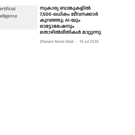
സ്വകാര്യ ബാങ്കുകളിൽ
7,500-ലധികം ജീവനക്കാർ
കുറഞ്ഞു; AI-യും
ഓട്ടോമേഷനും
തൊഴിൽരീതികൾ മാറ്റുന്നു
Dhanam News Desk
14 Jul 2026