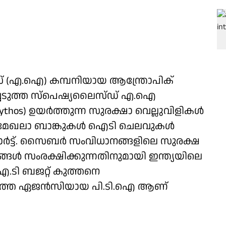
് (എ.ഐ) കമ്പനിയായ ആന്ത്രോപിക്
ിച്ചെടുത്ത സ്പെഷ്യലൈസ്ഡ് എ.ഐ
thos) ഉയർത്തുന്ന സുരക്ഷാ വെല്ലുവിളികൾ
തുമേഖലാ ബാങ്കുകൾ ഐടി ചെലവുകൾ
പ്പോർട്ട്. സൈബർ സംവിധാനങ്ങളിലെ സുരക്ഷ
ങ്ങൾ സംരക്ഷിക്കുന്നതിനുമായി ഇന്ത്യയിലെ
ഐ.ടി ബജറ്റ് കുത്തനെ
വാർത്ത ഏജൻസിയായ പി.ടി.ഐ ആണ്