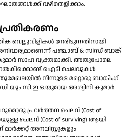
ഘാതങ്ങൾക്ക് വഴിതെളിക്കാം.
െ പ്രതികരണം
ക വെല്ലുവിളികൾ നേരിടുന്നതിനായി
ിവാര്യമാണെന്ന് പഞ്ചാബ് & സിന്ധ് ബാങ്ക്
 കുമാർ സാഹ വ്യക്തമാക്കി. അതുപോലെ
നൽകിക്കൊണ്ട് ഐടി ചെലവുകൾ
തുമേഖലയിൽ നിന്നുള്ള മറ്റൊരു ബാങ്കിം​ഗ്
.ഡി.യും സി.ഇ.ഒ.യുമായ അശ്വിനി കുമാർ
രു പ്രവർത്തന ചെലവ് (Cost of
യുള്ള ചെലവ് (Cost of surviving) ആയി
ാർക്കറ്റ് അനലി​സ്റ്റുകളും