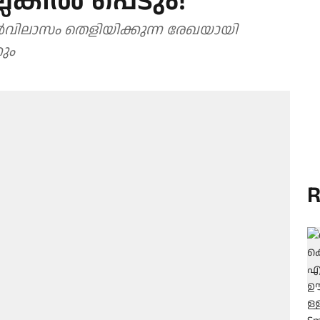
ങ്കില്‍ പെടും!
ള്‍ മേല്‍വിലാസം തെളിയിക്കുന്ന രേഖയായി
ും
R