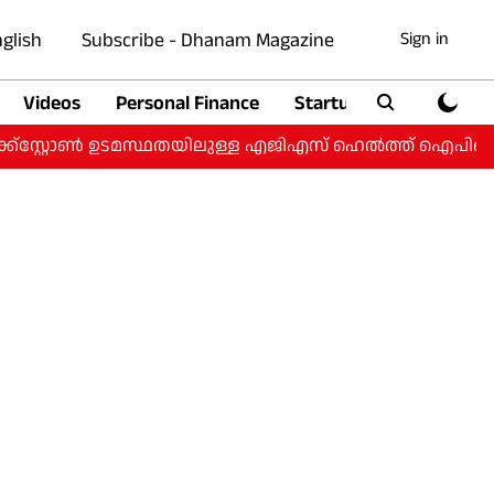
glish
Subscribe - Dhanam Magazine
Sign in
Videos
Personal Finance
Startup
Auto
്‌സ്റ്റോൺ ഉടമസ്ഥതയിലുള്ള എജിഎസ് ഹെൽത്ത് ഐപിഒയ്ക്ക്