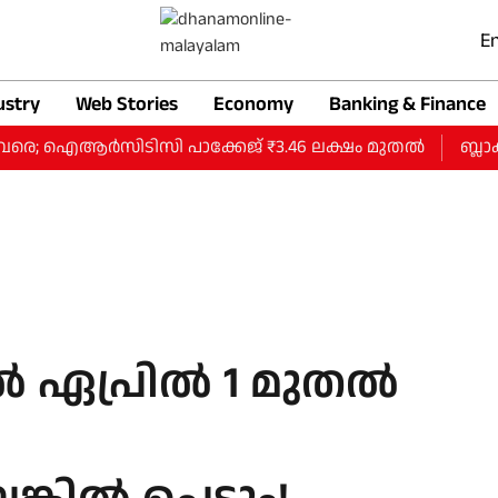
En
ustry
Web Stories
Economy
Banking & Finance
വരെ; ഐആര്‍സിടിസി പാക്കേജ് ₹3.46 ലക്ഷം മുതല്‍
ബ്ലാക്ക
്‍ ഏപ്രില്‍ 1 മുതല്‍