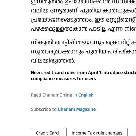
ഇനിമുതല്‍ ഉപയോഗിക്കാന്‍ സാധിക്ക
വലിയ നേട്ടമാണ്. പുതിയ കാര്‍ഡുകള്‍ക്
പ്രയോജനപ്പെടുത്താം. ഈ സ്റ്റേറ്റ്മെന്റ
പഴക്കമുള്ളതാകാന്‍ പാടില്ല എന്ന നി
നികുതി വെട്ടിപ്പ് തടയാനും ക്രെഡിറ്റ്
സുതാര്യമാക്കാനും പുതിയ പരിഷ്‌കാരങ
വിലയിരുത്തല്‍.
New credit card rules from April 1 introduce stric
compliance measures for users
Read DhanamOnline in
English
Subscribe to
Dhanam Magazine
Credit Card
Income Tax rule changes