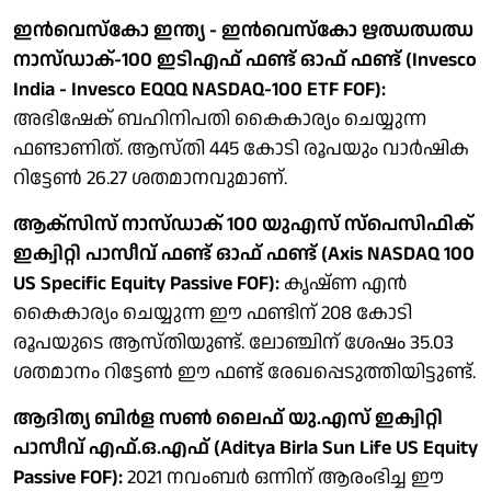
ഇന്‍വെസ്‌കോ ഇന്ത്യ - ഇന്‍വെസ്‌കോ ഋഝഝഝ
നാസ്ഡാക്-100 ഇടിഎഫ് ഫണ്ട് ഓഫ് ഫണ്ട് (Invesco
India - Invesco EQQQ NASDAQ-100 ETF FOF):
അഭിഷേക് ബഹിനിപതി കൈകാര്യം ചെയ്യുന്ന
ഫണ്ടാണിത്. ആസ്തി 445 കോടി രൂപയും വാര്‍ഷിക
റിട്ടേണ്‍ 26.27 ശതമാനവുമാണ്.
ആക്‌സിസ് നാസ്ഡാക് 100 യുഎസ് സ്‌പെസിഫിക്
ഇക്വിറ്റി പാസീവ് ഫണ്ട് ഓഫ് ഫണ്ട് (Axis NASDAQ 100
US Specific Equity Passive FOF):
കൃഷ്ണ എന്‍
കൈകാര്യം ചെയ്യുന്ന ഈ ഫണ്ടിന് 208 കോടി
രൂപയുടെ ആസ്തിയുണ്ട്. ലോഞ്ചിന് ശേഷം 35.03
ശതമാനം റിട്ടേണ്‍ ഈ ഫണ്ട് രേഖപ്പെടുത്തിയിട്ടുണ്ട്.
ആദിത്യ ബിര്‍ള സണ്‍ ലൈഫ് യു.എസ് ഇക്വിറ്റി
പാസീവ് എഫ്.ഒ.എഫ് (Aditya Birla Sun Life US Equity
Passive FOF):
2021 നവംബര്‍ ഒന്നിന് ആരംഭിച്ച ഈ