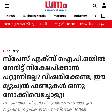
News
Business Kerala
Markets
Industry
Web Storie
ന, 21,121 കോടി രൂപയായി
തുടർച്ചയായ നാലാം ദിവസവും സംസ്ഥാനത്ത
Industry
സ്പേസ് എക്സ് ഐ.പി.ഒയില്‍
നേരിട്ട് നിക്ഷേപിക്കാന്‍
പറ്റുന്നില്ലേ? വിഷമിക്കേണ്ട, ഈ
മ്യൂച്വല്‍ ഫണ്ടുകള്‍ ഒന്നു
നോക്കിവെച്ചോളൂ!
സാങ്കേതികവിദ്യയ്ക്ക് മുന്‍ഗണന നല്‍കുന്ന
യുഎസ് സൂചികയായ നാസ്ഡാക്-100ല്‍