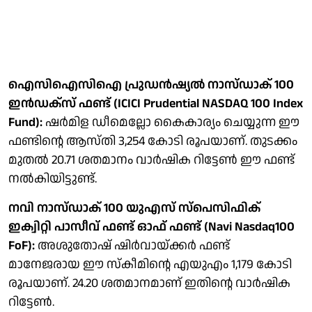
ഐസിഐസിഐ പ്രുഡന്‍ഷ്യല്‍ നാസ്ഡാക് 100
ഇന്‍ഡക്‌സ് ഫണ്ട് (ICICI Prudential NASDAQ 100 Index
Fund):
ഷര്‍മിള ഡീമെല്ലോ കൈകാര്യം ചെയ്യുന്ന ഈ
ഫണ്ടിന്റെ ആസ്തി 3,254 കോടി രൂപയാണ്. തുടക്കം
മുതല്‍ 20.71 ശതമാനം വാര്‍ഷിക റിട്ടേണ്‍ ഈ ഫണ്ട്
നല്‍കിയിട്ടുണ്ട്.
നവി നാസ്ഡാക് 100 യുഎസ് സ്‌പെസിഫിക്
ഇക്വിറ്റി പാസീവ് ഫണ്ട് ഓഫ് ഫണ്ട് (Navi Nasdaq100
FoF):
അശുതോഷ് ഷിര്‍വായ്ക്കര്‍ ഫണ്ട്
മാനേജരായ ഈ സ്‌കീമിന്റെ എയുഎം 1,179 കോടി
രൂപയാണ്. 24.20 ശതമാനമാണ് ഇതിന്റെ വാര്‍ഷിക
റിട്ടേണ്‍.