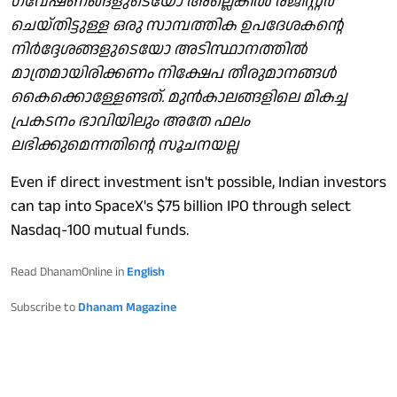
ഗവേഷണങ്ങളുടെയോ അല്ലെങ്കില്‍ രജിസ്റ്റര്‍
ചെയ്തിട്ടുള്ള ഒരു സാമ്പത്തിക ഉപദേശകന്റെ
നിര്‍ദ്ദേശങ്ങളുടെയോ അടിസ്ഥാനത്തില്‍
മാത്രമായിരിക്കണം നിക്ഷേപ തീരുമാനങ്ങള്‍
കൈക്കൊള്ളേണ്ടത്. മുന്‍കാലങ്ങളിലെ മികച്ച
പ്രകടനം ഭാവിയിലും അതേ ഫലം
ലഭിക്കുമെന്നതിന്റെ സൂചനയല്ല
Even if direct investment isn't possible, Indian investors
can tap into SpaceX's $75 billion IPO through select
Nasdaq-100 mutual funds.
Read DhanamOnline in
English
Subscribe to
Dhanam Magazine