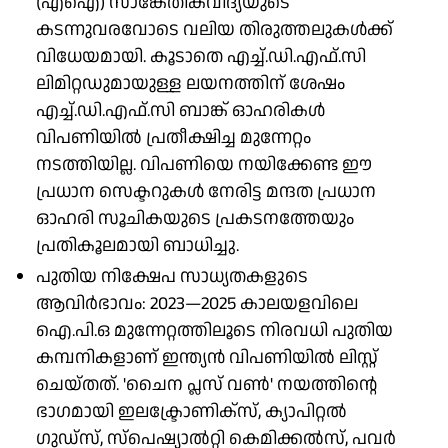
(എഐ) സാങ്കേതികവിദ്യയുടെ
കടന്നുവരവോടെ വലിയ തിരുത്തലുകൾക്ക്
വിധേയമായി. കൂടാതെ എച്ച്.ഡി.എഫ്.സി
ലിമിറ്റഡുമായുള്ള ലയനത്തിന് ശേഷം
എച്ച്.ഡി.എഫ്.സി ബാങ്ക് ഓഹരികൾ
വിപണിയിൽ പ്രതീക്ഷിച്ച മുന്നേറ്റം
നടത്തിയില്ല. വിപണിയെ നയിക്കേണ്ട ഈ
പ്രധാന സെക്ടറുകൾ നേരിട്ട മന്ദത പ്രധാന
ഓഹരി സൂചികയുടെ പ്രകടനത്തേയും
പ്രതികൂലമായി ബാധിച്ചു.
പുതിയ നിക്ഷേപ സാധ്യതകളുടെ
ആവിർഭാവം: 2023—2025 കാലയളവിലെ
ഐ.പി.ഒ മുന്നേറ്റത്തിലൂടെ നിരവധി പുതിയ
കമ്പനികളാണ് ഇന്ത്യൻ വിപണിയിൽ ലിസ്റ്റ്
ചെയ്തത്. 'ചൈന പ്ലസ് വൺ' നയത്തിന്റെ
ഭാഗമായി ഇലക്ട്രോണിക്സ്, ക്യാപിറ്റൽ
ഗുഡ്സ്, സ്പെഷ്യാൽറ്റി കെമിക്കൽസ്, പവർ