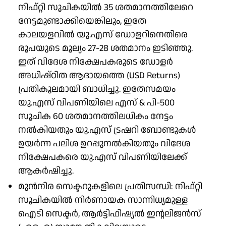
നിഫ്റ്റി സൂചികയിൽ 35 ശതമാനത്തിലേറെ
നേട്ടമുണ്ടാക്കിയെങ്കിലും, ഇതേ
കാലയളവിൽ യു.എസ് ഡോളറിനെതിരെ
രൂപയുടെ മൂല്യം 27-28 ശതമാനം ഇടിഞ്ഞു.
ഇത് വിദേശ നിക്ഷേപകരുടെ ഡോളർ
അധിഷ്ഠിത ആദായത്തെ (USD Returns)
പ്രതികൂലമായി ബാധിച്ചു. ഇതേസമയം
യു.എസ് വിപണിയിലെ എസ് & പി-500
സൂചിക 60 ശതമാനത്തിലധികം നേട്ടം
നൽകിയതും യു.എസ് ട്രഷറി ബോണ്ടുകൾ
ഉയർന്ന പലിശ ഉറപ്പുനൽകിയതും വിദേശ
നിക്ഷേപകരെ യു.എസ് വിപണിയിലേക്ക്
ആകർഷിച്ചു.
മുൻനിര സെക്ടറുകളിലെ പ്രതിസന്ധി: നിഫ്റ്റി
സൂചികയിൽ നിർണായക സാന്നിധ്യമുള്ള
ഐടി സെക്ടർ, ആർട്ടിഫിഷ്യൽ ഇന്റലിജൻസ്