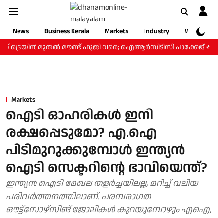
News
Business Kerala
Markets
Industry
Web Storie
് ട്രെയിന്‍ മുതല്‍ മൗണ്ട് ഫുജി വരെ; ഐആര്‍സിടിസി പാക്കേജ് ₹3.46 ല
Markets
ഐടി ഓഹരികൾ ഇനി
രക്ഷപ്പെടുമോ? എ.ഐ
പിടിമുറുക്കുമ്പോൾ ഇന്ത്യൻ
ഐടി സെക്ടറിന്റെ ഭാവിയെന്ത്?
ഇന്ത്യൻ ഐടി മേഖല തളർച്ചയിലല്ല, മറിച്ച് വലിയ
പരിവർത്തനത്തിലാണ്. പരമ്പരാഗത
ഔട്ട്‌സോഴ്‌സിങ് ജോലികൾ കുറയുമ്പോഴും എഐ,