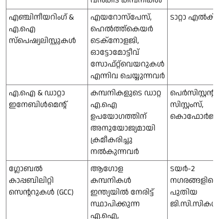
വൻകിട കമ്പനികൾ
എഞ്ചിനീയറിംഗ് &
എയറോസ്പേസ്,
ടാറ്റാ എൽക്
എ.ഐ
ഹെൽത്ത്കെയർ
സ്പെഷ്യലിസ്റ്റുകൾ
ടെക്നോളജി,
ഓട്ടോമോട്ടീവ്
സോഫ്റ്റ്‌വെയറുകൾ
എന്നിവ ചെയ്യുന്നവർ
എ.ഐ & ഡാറ്റാ
കമ്പനികളുടെ ഡാറ്റ
പെർസിസ്റ്റന്റ്
ഇനേബിൾമെന്റ്
എ.ഐ
സിസ്റ്റംസ്,
ഉപയോഗത്തിന്
കൊഫോർജ്
അനുയോജ്യമായി
ക്രമീകരിച്ചു
നൽകുന്നവർ
ഗ്ലോബൽ
ആഗോള
ടയർ-2
കാപ്പബിലിറ്റി
കമ്പനികൾ
നഗരങ്ങളില
സെന്ററുകൾ (GCC)
ഇന്ത്യയിൽ നേരിട്ട്
പുതിയ
സ്ഥാപിക്കുന്ന
ജി.സി.സികൾ
എ.ഐ,