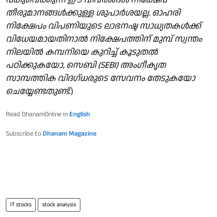
തീരുമാനങ്ങള്‍ക്കുള്ള ശുപാര്‍ശയല്ല. ഓഹരി
നിക്ഷേപം വിപണിയുടെ ലാഭനഷ്ട സാധ്യതകള്‍ക്ക്
വിധേയമായതിനാല്‍ നിക്ഷേപത്തിന് മുമ്പ് സ്വന്തം
നിലയില്‍ കമ്പനിയെ കുറിച്ച് കൂടുതല്‍
പഠിക്കുകയോ, സെബി (SEBI) അംഗീകൃത
സാമ്പത്തിക വിദഗ്ധരുടെ സേവനം തേടുകയോ
ചെയ്യേണ്ടതുണ്ട്
.)
Read DhanamOnline in
English
Subscribe to
Dhanam Magazine
IT stocks
stock analysis