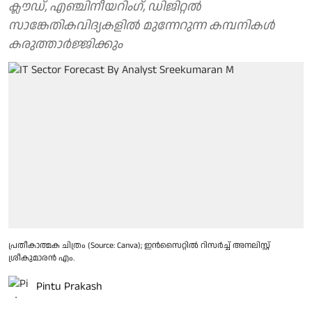
ക്ലൗഡ്, എഞ്ചിനീയറിം​ഗ്, ഡിജിറ്റൽ
സാങ്കേതികവിദ്യകളിൽ മുന്നേറുന്ന കമ്പനികൾ
കരുത്താർജ്ജിക്കും
പ്രതീകാത്മക ചിത്രം (Source: Canva); ഇൻസൈറ്റിൽ റിസർച്ച് അനലി​സ്റ്റ്
ശ്രീകുമാരൻ എം.
Pintu Prakash