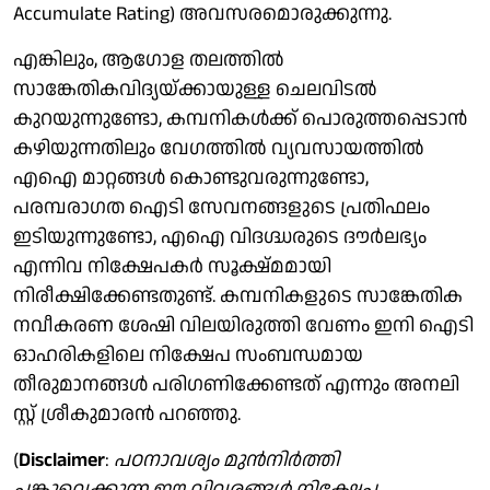
Accumulate Rating) അവസരമൊരുക്കുന്നു.
എങ്കിലും, ആഗോള തലത്തിൽ
സാങ്കേതികവിദ്യയ്ക്കായുള്ള ചെലവിടൽ
കുറയുന്നുണ്ടോ, കമ്പനികൾക്ക് പൊരുത്തപ്പെടാൻ
കഴിയുന്നതിലും വേ​ഗത്തിൽ വ്യവസായത്തിൽ
എഐ മാറ്റങ്ങൾ കൊണ്ടുവരുന്നുണ്ടോ,
പരമ്പരാഗത ഐടി സേവനങ്ങളുടെ പ്രതിഫലം
ഇടിയുന്നുണ്ടോ, എഐ വിദഗ്ദ്ധരുടെ ദൗർലഭ്യം
എന്നിവ നിക്ഷേപകർ സൂക്ഷ്മമായി
നിരീക്ഷിക്കേണ്ടതുണ്ട്. കമ്പനികളുടെ സാങ്കേതിക
നവീകരണ ശേഷി വിലയിരുത്തി വേണം ഇനി ഐടി
ഓഹരികളിലെ നിക്ഷേപ സംബന്ധമായ
തീരുമാനങ്ങൾ പരി​ഗണിക്കേണ്ടത് എന്നും അനലി​
സ്റ്റ് ശ്രീകുമാരൻ പറഞ്ഞു.
(
Disclaimer
:
പഠനാവശ്യം മുന്‍നിര്‍ത്തി
പങ്കുവെക്കുന്ന ഈ വിവരങ്ങള്‍ നിക്ഷേപ