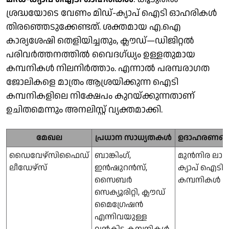
ശ്രദ്ധയോടെ വേണം മിഡ്-ക്യാപ് ഐടി ഓഹരികൾ
തിരഞ്ഞെടുക്കേണ്ടത്. ശക്തമായ എ.ഐ
കാര്യശേഷി തെളിയിച്ചതും, ക്ലൗഡ്—ഡിജിറ്റൽ
പരിവർത്തനത്തിൽ വൈദഗ്ധ്യം ഉള്ളതുമായ
കമ്പനികൾ നിലനിർത്താം. എന്നാൽ പരമ്പരാഗത
ജോലികളെ മാത്രം ആശ്രയിക്കുന്ന ഐടി
കമ്പനികളിലെ നിക്ഷേപം കുറയ്ക്കുന്നതാണ്
ഉചിതമെന്നും അനലി​സ്റ്റ് വ്യക്തമാക്കി.
മേഖല
പ്രധാന സാധ്യതകൾ
ഉദാഹരണങ്
ഡൈവേഴ്സിഫൈഡ്
ബാങ്കിംഗ്,
മുൻനിര ലാർ
ലീഡേഴ്സ്
ഇൻഷുറൻസ്,
ക്യാപ് ഐടി
സൈബർ
കമ്പനികൾ
സെക്യൂരിറ്റി, ക്ലൗഡ്
മൈഗ്രേഷൻ
എന്നിവയുള്ള