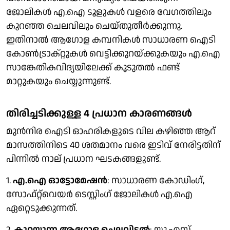
ജോലികൾ എ.ഐ ടൂളുകൾ വളരെ വേഗത്തിലും
കുറഞ്ഞ ചെലവിലും ചെയ്തുതീർക്കുന്നു.
ഇതിനാൽ ആഗോള കമ്പനികൾ സാധാരണ ഐടി
കോൺട്രാക്റ്റുകൾ വെട്ടിക്കുറയ്ക്കുകയും എ.ഐ
സാങ്കേതികവിദ്യയിലേക്ക് കൂടുതൽ ഫണ്ട്
മാറ്റുകയും ചെയ്യുന്നുണ്ട്.
തിരിച്ചടിക്കുള്ള 4 പ്രധാന കാരണങ്ങൾ
മുൻനിര ഐടി ഓഹരികളുടെ വില കഴിഞ്ഞ ആറ്
മാസത്തിനിടെ 40 ശതമാനം വരെ ഇടിവ് നേരിട്ടതിന്
പിന്നിൽ നാല് പ്രധാന ഘടകങ്ങളുണ്ട്.
1.
എ.ഐ ഓട്ടോമേഷൻ
: സാധാരണ കോഡിംഗ്,
സോഫ്റ്റ്‌‍വെയർ ടെസ്റ്റിംഗ് ജോലികൾ എ.ഐ
ഏറ്റെടുക്കുന്നത്.
2.
കുറയുന്ന ആഗോള ചെലവിടൽ
: യു.എസ്,