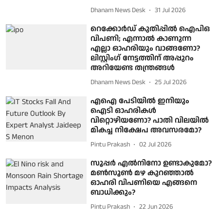
Dhanam News Desk
31 Jul 2026
റെക്കോർഡ് കുതിപ്പിൽ ഐപിഒ
വിപണി; എന്നാൽ കാണുന്ന
എല്ലാ ഓഹരിയും വാങ്ങണോ?
ലിസ്റ്റിംഗ് നേട്ടത്തിന് അപ്പുറം
അറിയേണ്ട തന്ത്രങ്ങൾ
Dhanam News Desk
25 Jul 2026
എഐ പേടിയിൽ ഇനിയും
ഐടി ഓഹരികൾ
വിറ്റൊഴിയണോ? പാതി വിലയിൽ
മികച്ച നിക്ഷേപ അവസരമോ?
Pintu Prakash
02 Jul 2026
സൂപ്പർ എൽനിനോ ഉണ്ടാകുമോ?
മൺസൂൺ മഴ കുറഞ്ഞാൽ
ഓഹരി വിപണിയെ എങ്ങനെ
ബാധിക്കും?
Pintu Prakash
22 Jun 2026