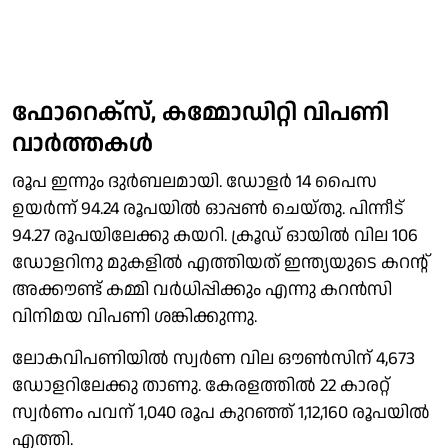
ഫോറെക്സ്, കമ്മോഡിറ്റി വിപണി
വാർത്തകൾ
രൂപ ഇന്നും ദുർബലമായി. ഡോളർ 14 പൈസ
ഉയർന്ന് 94.24 രൂപയിൽ ഓപ്പൺ ചെയ്തു. പിന്നീട്
94.27 രൂപയിലേക്കു കയറി. ക്രൂഡ് ഓയിൽ വില 106
ഡോളറിനു മുകളിൽ എത്തിയത് ഇന്ത്യയുടെ കറൻ്റ്
അക്കൗണ്ട് കമ്മി വർധിപ്പിക്കും എന്നു കറൻസി
വിനിമയ വിപണി ശങ്കിക്കുന്നു.
ലോകവിപണിയിൽ സ്വർണ വില ഔൺസിന് 4,673
ഡോളറിലേക്കു താണു. കേരളത്തിൽ 22 കാരറ്റ്
സ്വർണം പവന് 1,040 രൂപ കുറഞ്ഞ് 1,12,160 രൂപയിൽ
എത്തി.