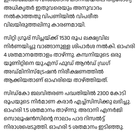
അധികൃതർ ഇതുവരെയും അനുവാദം
നൽകാത്തതു വിപണിയിൽ വിപരീത
വിലയിരുത്തലിനു കാരണമായി.
സിറ്റി ഗ്രൂപ്പ് സിപ്ലയ്ക്ക് 1530 രൂപ ലക്ഷ്യവില
നിർണയിച്ചു വാങ്ങാനുള്ള ശിപാർശ നൽകി. ഓഹരി
4 ശതമാനത്തോളം താഴ്ന്നു. കമ്പനിയുടെ ഒരു
യൂണിറ്റിനെ യു.എസ് ഫുഡ് ആൻഡ് ഡ്രഗ്
അഡ്മിനിസ്ട്രേഷൻ നിരീക്ഷണത്തിൽ
ആക്കിയതാണ് ഓഹരിയെ താഴ്‌ത്തിയത്.
സിഡ്‌കോ ജലവിതരണ പദ്ധതിയിൽ 2300 കോടി
രൂപയുടെ നിർമാണ കരാർ എച്ച്സിസിക്കു ലഭിച്ചു.
ഓഹരി 1.5 ശതമാനം താഴ്ന്നു. അദാനി എനർജി
സൊലൂഷൻസിൻ്റെ നാലാം പാദ റിസൽട്ട്
നിരാശപ്പെടുത്തി. ഓഹരി 5 ശതമാനം ഇടിഞ്ഞു.