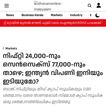
News
Business Kerala
Markets
Industry
Web Storie
്റ് ട്രെയിന്‍ മുതല്‍ മൗണ്ട് ഫുജി വരെ; ഐആര്‍സിടിസി പാക്കേജ് ₹3.46
Markets
നിഫ്റ്റി 24,000-നും
സെൻസെക്സ് 77,000-നും
താഴെ; ഇന്ത്യൻ വിപണി ഇനിയും
ഇടിയുമോ?
ബാങ്ക് നിഫ്റ്റിയും മിഡ് ക്യാപ് സൂചികയും 0.80
ശതമാനം വരെ താണപ്പോൾ സ്മോൾ ക്യാപ് സൂചിക
ഒരു ശതമാനത്തിലധികം ഇടിഞ്ഞു.