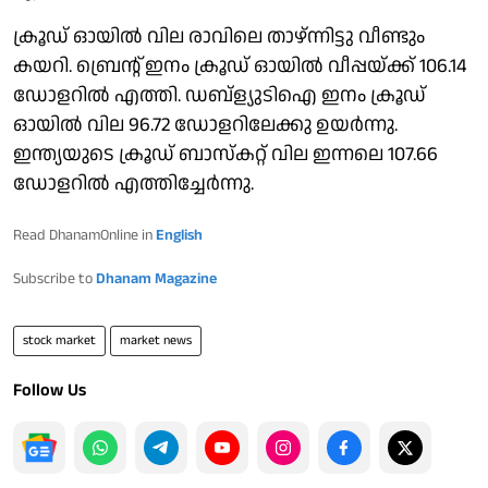
ക്രൂഡ് ഓയിൽ വില രാവിലെ താഴ്ന്നിട്ടു വീണ്ടും
കയറി. ബ്രെൻ്റ് ഇനം ക്രൂഡ് ഓയിൽ വീപ്പയ്ക്ക് 106.14
ഡോളറിൽ എത്തി. ഡബ്ള്യുടിഐ ഇനം ക്രൂഡ്
ഓയിൽ വില 96.72 ഡോളറിലേക്കു ഉയർന്നു.
ഇന്ത്യയുടെ ക്രൂഡ് ബാസ്കറ്റ് വില ഇന്നലെ 107.66
ഡോളറിൽ എത്തിച്ചേർന്നു.
Read DhanamOnline in
English
Subscribe to
Dhanam Magazine
stock market
market news
Follow Us