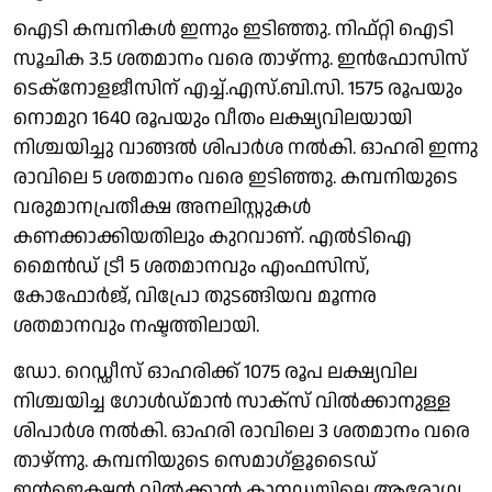
ഐടി കമ്പനികൾ ഇന്നും ഇടിഞ്ഞു. നിഫ്റ്റി ഐടി
സൂചിക 3.5 ശതമാനം വരെ താഴ്ന്നു. ഇൻഫോസിസ്
ടെക്നോളജീസിന് എച്ച്.എസ്.ബി.സി. 1575 രൂപയും
നൊമുറ 1640 രൂപയും വീതം ലക്ഷ്യവിലയായി
നിശ്ചയിച്ചു വാങ്ങൽ ശിപാർശ നൽകി. ഓഹരി ഇന്നു
രാവിലെ 5 ശതമാനം വരെ ഇടിഞ്ഞു. കമ്പനിയുടെ
വരുമാനപ്രതീക്ഷ അനലിസ്റ്റുകൾ
കണക്കാക്കിയതിലും കുറവാണ്. എൽടിഐ
മൈൻഡ് ട്രീ 5 ശതമാനവും എംഫസിസ്,
കോഫോർജ്, വിപ്രോ തുടങ്ങിയവ മൂന്നര
ശതമാനവും നഷ്ടത്തിലായി.
ഡോ. റെഡ്ഡീസ് ഓഹരിക്ക് 1075 രൂപ ലക്ഷ്യവില
നിശ്ചയിച്ച ഗോൾഡ്മാൻ സാക്സ് വിൽക്കാനുള്ള
ശിപാർശ നൽകി. ഓഹരി രാവിലെ 3 ശതമാനം വരെ
താഴ്ന്നു. കമ്പനിയുടെ സെമാഗ്ളൂടൈഡ്
ഇൻജെക്ഷൻ വിൽക്കാൻ കാനഡയിലെ ആരോഗ്യ