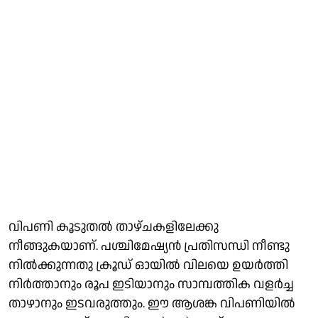
വിപണി കൂടുതൽ താഴ്ചകളിലേക്കു
നീങ്ങുകയാണ്. പശ്ചിമേഷ്യൻ പ്രതിസന്ധി നീണ്ടു
നിൽക്കുന്നതു ക്രൂഡ് ഓയിൽ വിലയെ ഉയർത്തി
നിർത്താനും രൂപ ഇടിയാനും സാമ്പത്തിക വളർച്ച
താഴാനും ഇടവരുത്തും. ഈ ആശങ്ക വിപണിയിൽ