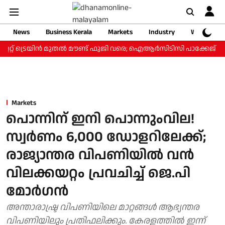
News
Business Kerala
Markets
Industry
Web Storie
റ്റ് ട്രെയിന്‍ മുതല്‍ മൗണ്ട് ഫുജി വരെ; ഐആര്‍സിടിസി പാക്കേജ് ₹3.4
Markets
പൊന്നിന് ഇനി പൊന്നുംവില!
സ്വർണം 6,000 ഡോളറിലേക്ക്;
രാജ്യാന്തര വിപണിയിൽ വൻ
വിലക്കയറ്റം പ്രവചിച്ച് ജെ.പി
മോർഗൻ
അന്താരാഷ്ട്ര വിപണിയിലെ മാറ്റങ്ങള്‍ ആഭ്യന്തര
വിപണിയിലും പ്രതിഫലിക്കും. കേരളത്തില്‍ ഇന്ന്