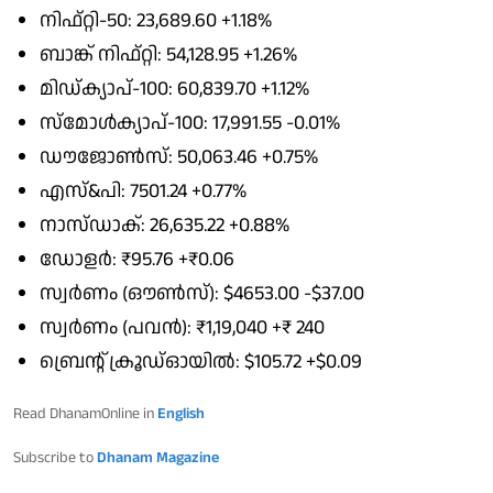
നിഫ്റ്റി-50: 23,689.60 +1.18%
ബാങ്ക് നിഫ്റ്റി: 54,128.95 +1.26%
മിഡ്ക്യാപ്-100: 60,839.70 +1.12%
സ്മോൾക്യാപ്-100: 17,991.55 -0.01%
ഡൗജോൺസ്: 50,063.46 +0.75%
എസ്&പി: 7501.24 +0.77%
നാസ്ഡാക്: 26,635.22 +0.88%
ഡോളർ: ₹95.76 +₹0.06
സ്വർണം (ഔൺസ്): $4653.00 -$37.00
സ്വർണം (പവൻ): ₹1,19,040 +₹ 240
ബ്രെൻ്റ് ക്രൂഡ്ഓയിൽ: $105.72 +$0.09
Read DhanamOnline in
English
Subscribe to
Dhanam Magazine