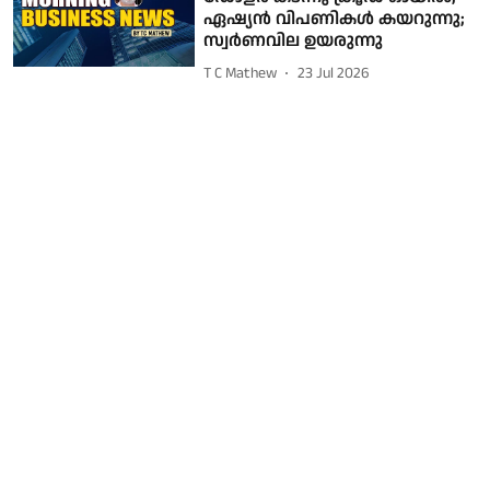
ഏഷ്യൻ വിപണികൾ കയറുന്നു;
സ്വർണവില ഉയരുന്നു
T C Mathew
23 Jul 2026