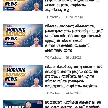
ജാഗ്രതയോടെ; ക്രൂഡ് ഓയിൽ
ചാഞ്ചാടുന്നു; സ്വർണം
കുതിക്കുന്നു
T C Mathew
16 hours ago
വീണ്ടും ഇറാൻ്റെ മിസൈൽ;
പ്രത്യാക്രമണം ഉണ്ടായില്ല; ക്രൂഡ്
ഓയിൽ വില 88 ഡോളറിലേക്ക്;
ഏഷ്യൻ വിപണികൾ
ഭിന്നദിശകളിൽ; യുഎസ്
പണനയം ഇന്ന്
T C Mathew
29 Jul 2026
വിപണികൾ ചുവന്നു തന്നെ; 100
ഡോളർ കടന്ന ക്രൂഡ് ഓയിൽ
അൽപം താഴ്ന്നു; യു.എസ്
തീരുവയിൽ ഇന്ത്യക്ക്
ആശ്വാസം; സ്വർണം താഴ്ന്നു
T C Mathew
24 Jul 2026
സമാധാനപ്രതീക്ഷ അകലെ; 96
ഡോളർ കടന്നു ക്രൂഡ് ഓയിൽ;