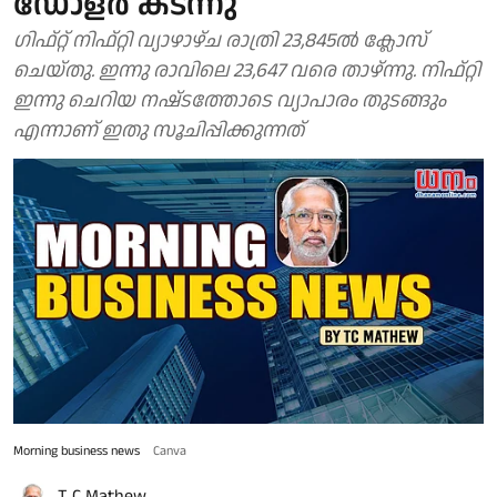
ഡോളർ കടന്നു
ഗിഫ്റ്റ് നിഫ്റ്റി വ്യാഴാഴ്ച രാത്രി 23,845ൽ ക്ലോസ്
ചെയ്തു. ഇന്നു രാവിലെ 23,647 വരെ താഴ്ന്നു. നിഫ്റ്റി
ഇന്നു ചെറിയ നഷ്‌ടത്തോടെ വ്യാപാരം തുടങ്ങും
എന്നാണ് ഇതു സൂചിപ്പിക്കുന്നത്
Morning business news
Canva
T C Mathew