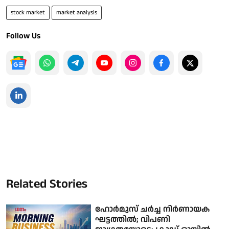
stock market
market analysis
Follow Us
Related Stories
ഹോർമുസ് ചർച്ച നിർണായക
ഘട്ടത്തിൽ; വിപണി