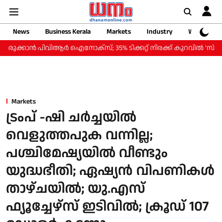
News
Business Kerala
Markets
Industry
Web Storie
ിവിആര്‍ ഐനോക്‌സ്; 35% ടിക്കറ്റ് നിരക്ക് കുറവില്‍ 'സ്മാര്‍ട്ട് സ്‌ക്ര
Markets
ട്രംപ് -ഷി ചർച്ചയിൽ
വെളുത്തപുക വന്നില്ല;
പശ്ചിമേഷ്യയിൽ വീണ്ടും
യുദ്ധഭീതി; ഏഷ്യൻ വിപണികൾ
താഴ്ചയിൽ; യു.എസ്
ഫ്യൂച്ചേഴ്‌സ് ഇടിവിൽ; ക്രൂഡ് 107