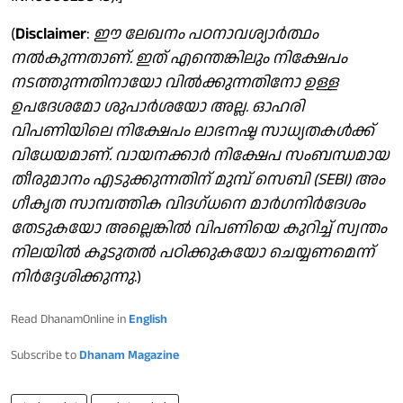
(
Disclaimer
:
ഈ ലേഖനം പഠനാവശ്യാർത്ഥം
നൽകുന്നതാണ്. ഇത് എന്തെങ്കിലും നിക്ഷേപം
നടത്തുന്നതിനായോ വിൽക്കുന്നതിനോ ഉള്ള
ഉപദേശമോ ശുപാർശയോ അല്ല. ഓഹരി
വിപണിയിലെ നിക്ഷേപം ലാഭനഷ്ട സാധ്യതകൾക്ക്
വിധേയമാണ്. വായനക്കാർ നിക്ഷേപ സംബന്ധമായ
തീരുമാനം എടുക്കുന്നതിന് മുമ്പ് സെബി (SEBI) അം​
ഗീകൃത സാമ്പത്തിക വിദ​ഗ്ധനെ മാർ​ഗനിർദേശം
തേടുകയോ അല്ലെങ്കിൽ വിപണിയെ കുറിച്ച് സ്വന്തം
നിലയിൽ കൂടുതൽ പഠിക്കുകയോ ചെയ്യണമെന്ന്
നിർദ്ദേശിക്കുന്നു
.)
Read DhanamOnline in
English
Subscribe to
Dhanam Magazine