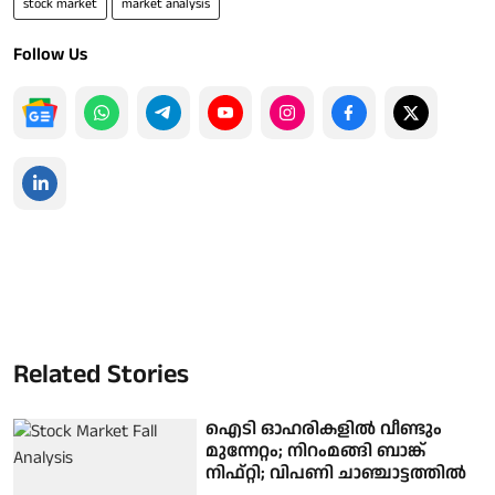
stock market
market analysis
Follow Us
Related Stories
ഐടി ഓഹരികളിൽ വീണ്ടും
മുന്നേറ്റം; നിറംമങ്ങി ബാങ്ക്
നിഫ്റ്റി; വിപണി ചാഞ്ചാട്ടത്തിൽ