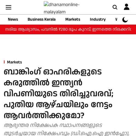
News
Business Kerala
Markets
Industry
Web Storie
 നേരിയ ആശ്വാസം, പവനില്‍ ₹280 രൂപ കുറവ്; ഇന്നത്തെ നിരക്കറിയാം
Markets
ബാങ്കിംഗ് ഓഹരികളുടെ
കരുത്തിൽ ഇന്ത്യൻ
വിപണിയുടെ തിരിച്ചുവരവ്;
പുതിയ ആഴ്ചയിലും നേട്ടം
ആവർത്തിക്കുമോ?
ആഭ്യന്തര നിക്ഷേപക സ്ഥാപനങ്ങളുടെ
തുടർച്ചയായ നിക്ഷേപവും (ഡി.ഐ.ഐ ഇൻഫ്ലോ),