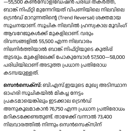
—55,500 കൺസോളിഡേഷൻ പരിധി തകർത്ത്,
ബാങ്ക് നിഫ്റ്റി മുന്നേറിയത് വിപണിയിലെ നിലവിലെ
ട്രെൻഡ് മാറുന്നതിന്റെ (Trend Reversal) ശക്തമായ
സൂചനയാണ്. സൂചിക നിലവിൽ ഹ്രസ്വകാല മൂവിംഗ്
ആവറേജുകൾക്ക് മുകളിലാണ്. വരും
ദിവസങ്ങളിൽ 55,500 എന്ന നിലവാരം
നിലനിർത്തിയാൽ ബാങ്ക് നിഫ്റ്റിയുടെ കുതിപ്പ്
തുടരും. മുകളിലേക്ക് പോകുമ്പോൾ 57,500—58,000
പരിധിയിലാണ് അടുത്ത പ്രധാന പ്രതിരോധ
കടമ്പയുള്ളത്.
സെൻസെക്സ്:
ബി.എസ്.ഇയുടെ മുഖ്യ അടിസ്ഥാന
ഓഹരി സൂചികയിൽ മികച്ച നേട്ടം
പ്രകടമായെങ്കിലും ഇടക്കാല ട്രെൻഡ്
അനുകൂലമാകാൻ 76,750 എന്ന പ്രധാന പ്രതിരോധം
മറികടക്കേണ്ടതുണ്ട്. താഴേക്ക് വന്നാൽ 73,400
നിലവാരത്തിൽ നിന്നും സെൻസെക്സിന്