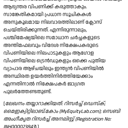
ആഭ്യന്തര വിപണിക്ക് കരുത്താകും.
സാങ്കേതികമായി പ്രധാന സൂചികകൾ
അനുകൂലമായ നിലവാരത്തിലാണ് ക്ലോസ്
ചെയ്തിരിക്കുന്നത്. എന്നിരുന്നാലും,
പശ്ചിമേഷ്യയിലെ സമാധാന ചർച്ചകളുടെ
അന്തിമഫലവും വിദേശ നിക്ഷേപകരുടെ
വിപണിയിലെ നിലപാടുകളും ആഗോള
വിപണിയിലെ ട്രെൻഡുകളും ഒക്കെ പുതിയ
വ്യാപാര ആഴ്ചയിലും ഇന്ത്യൻ വിപണിയിൽ
അസ്ഥിരത ഉയർത്തിനിർത്തിയേക്കാം
എന്നതിനാൽ നിക്ഷേപകർ ജാഗ്രത
പുലർത്തേണ്ടതുണ്ട്.
[
ലേഖനം തയ്യാറാക്കിയത്: റിസർച്ച് ഡെസ്ക്;
മൈഇക്വിറ്റിലാബ്.കോം (MyEquityLab.com​); സെബി
അം​ഗീക‍ൃത റിസർച്ച് അനലി​സ്റ്റ് (Registration No:
INH000023843
).]