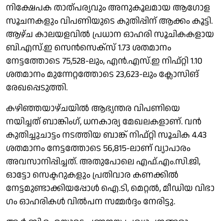
നിക്ഷേപക താത്പര്യവും അനുകൂലമായ ആഗോള
സൂചനകളും വിപണിയുടെ കുതിപ്പിന് ആക്കം കൂട്ടി.
ആഴ്ച കാലയളവിൽ പ്രധാന ഓഹരി സൂചികകളായ
ബി.എസ്.ഇ സെൻസെക്സ് 1.73 ശതമാനം
നേട്ടത്തോടെ 75,528-ലും, എൻ.എസ്.ഇ നിഫ്റ്റി 1.10
ശതമാനം മുന്നേറ്റത്തോടെ 23,623-ലും ക്ലോസിങ്
രേഖപ്പെടുത്തി.
കഴിഞ്ഞയാഴ്ചയിൽ ആഭ്യന്തര വിപണിയെ
നയിച്ചത് ബാങ്കിംഗ്, ധനകാര്യ മേഖലകളാണ്. വൻ
കുതിച്ചുചാട്ടം നടത്തിയ ബാങ്ക് നിഫ്റ്റി സൂചിക 4.43
ശതമാനം നേട്ടത്തോടെ 56,815-ലാണ് വ്യാപാരം
അവസാനിപ്പിച്ചത്. അതുപോലെ എഫ്.എം.സി.ജി,
ഓട്ടോ സെക്ടറുകളും പ്രതിവാര കണക്കിൽ
നേട്ടമുണ്ടാക്കിയപ്പോൾ ഐ.ടി, മെറ്റൽ, മീഡിയ വിഭാ​
ഗം ഓഹരികൾ വിൽപന സമ്മർദ്ദം നേരിട്ടു.