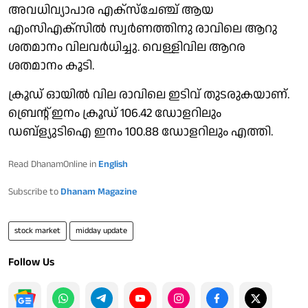
അവധിവ്യാപാര എക്സ്ചേഞ്ച് ആയ
എംസിഎക്സിൽ സ്വർണത്തിനു രാവിലെ ആറു
ശതമാനം വിലവർധിച്ചു. വെള്ളിവില ആറര
ശതമാനം കൂടി.
ക്രൂഡ് ഓയിൽ വില രാവിലെ ഇടിവ് തുടരുകയാണ്.
ബ്രെൻ്റ് ഇനം ക്രൂഡ് 106.42 ഡോളറിലും
ഡബ്ള്യുടിഐ ഇനം 100.88 ഡോളറിലും എത്തി.
Read DhanamOnline in
English
Subscribe to
Dhanam Magazine
stock market
midday update
Follow Us