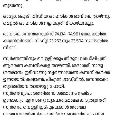
തുടർന്നു.
ഓട്ടോ, ഐടി, മീഡിയ ഓഹരികൾ രാവിലെ താഴ്ന്നു.
മെറ്റൽ ഓഹരികൾ നല്ല കുതിപ്പ് കാഴ്ചവച്ചു.
രാവിലെ സെൻസെക്സ് 74,134 -74,981 മേഖലയിൽ
കയറിയിറങ്ങി. നിഫ്റ്റി 23,262 നും 23,504 നുമിടയിൽ
നീങ്ങി.
സ്വർണത്തിനും വെള്ളിക്കും തീരുവ വർധിപ്പിച്ചത്
ആഭരണ കമ്പനികളെ താഴ്‌ത്തി. ശരാശരി നാലു
ശതമാനം ഇടിവാണു സ്വർണാഭരണ കമ്പനികൾക്ക്
ഉണ്ടായത്. കല്യാൺ, പിഎൻ ഗാഡ്ഗിൽ, സെൻകോ
തുടങ്ങിയവ താഴോട്ടു പോയി.
സ്വർണവ്യാപാരത്തിൽ 10 ശതമാനം നഷ്‌ടം
ഉണ്ടാകും എന്നാണു വ്യാപാര മേഖല കരുതുന്നത്.
സ്വർണം, വെള്ളി ഇടിഎഫുകൾ അഞ്ചു
ശതമാനത്തിലധികം ഉയർന്നു. വെള്ളിയുടെ വില