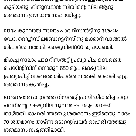
കൂടിയതു ഹിന്ദുസ്ഥാൻ സിങ്കിൻ്റെ വില ആറു
ശതമാനം ഉയരാൻ സഹായിച്ചു.
ലാഭം കുറവായ നാലാം പാദ റിസൽട്ടിനു ശേഷം
ഡോ. റെഡ്ഡീസ് ലബോറട്ടറീസിനു മക്കാറീ വാങ്ങൽ
ശിപാർശ നൽകി. ലക്ഷ്യവില1800 രൂപയാക്കി.
മികച്ച നാലാം പാദ റിസൽട്ട് പ്രഖ്യാപിച്ച ബെർജർ
പെയിൻ്റ്സിന് നൊമുറ 650 രൂപ ലക്ഷ്യവില
പ്രഖ്യാപിച്ച് വാങ്ങൽ ശിപാർശ നൽകി. ഓഹരി എട്ടു
ശതമാനം കുതിച്ചു.
ലാഭക്ഷമത കുറഞ്ഞ റിസൽട്ട് പ്രസിദ്ധീകരിച്ച ടാറ്റാ
പവറിൻ്റെ ലക്ഷ്യവില നുവാമ 390 രൂപയാക്കി
താഴ്‌ത്തി. ഓഹരി അഞ്ചു ശതമാനം ഇടിഞ്ഞു. ലാഭം
70 ശതമാനം താഴ്ന്ന ടൊറൻ്റ് പവർ ഓഹരി അഞ്ചു
ശതമാനം നഷ്ടത്തിലായി.