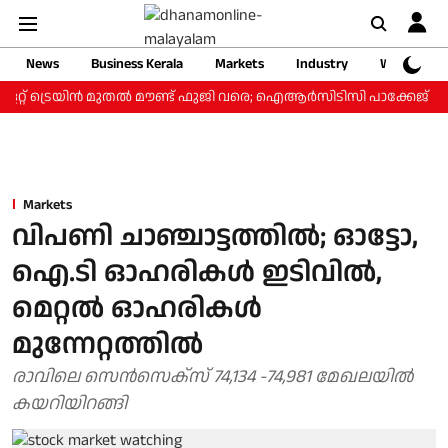
News
Business Kerala
Markets
Industry
Web Storie
റ്റ് ട്രെയിന്‍ മുതല്‍ മൗണ്ട് ഫുജി വരെ; ഐആര്‍സിടിസി പാക്കേജ് ₹3.4
Markets
വിപണി ചാഞ്ചാട്ടത്തിൽ; ഓട്ടോ,
ഐ.ടി ഓഹരികൾ ഇടിവില്‍,
മെറ്റൽ ഓഹരികൾ
മുന്നേറ്റത്തില്‍
രാവിലെ സെൻസെക്സ് 74,134 -74,981 മേഖലയിൽ
കയറിയിറങ്ങി