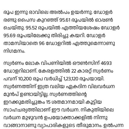
രൂപ ഇന്നു രാവിലെ അൽപം ഉയർന്നു. ഡോളർ
രണ്ടു പൈസ കുറഞ്ഞ് 95.61 രൂപയിൽ ഓപ്പൺ
ചെയ്തു. 95.52 രൂപയിൽ എത്തിയശേഷം ഡോളർ
95.69 രൂപയിലേക്കു തിരിച്ചു കയറി. ഡോളർ
താമസിയാതെ 96 ഡോളറിൽ എത്തുമെന്നാണു
നിഗമനം.
സ്വർണം ലോക വിപണിയിൽ ഔൺസിന് 4693
ഡോളറിലാണ്. കേരളത്തിൽ 22 കാരറ്റ് സ്വർണം
പവന് 10,200 രൂപ വർധിച്ച് 1,23,120 രൂപയായി.
സ്വർണത്തിന് ഇത്ര വലിയ ഏകദിന വിലവർധന
മുൻപ് ഉണ്ടായിട്ടില്ല. സ്വർണത്തിൻ്റെ
ഇറക്കുമതിച്ചുങ്കം 15 ശതമാനമായി കൂട്ടിയ
സാഹചര്യത്തിലാണ് ഈ വർധന. നികുതിയിലെ
വർധന മുഴുവൻ ഉപയോക്താക്കളിൽ നിന്നു
വാങ്ങാനാണു വ്യാപാരികളുടെ തീരുമാനം. ഉൽപന്ന