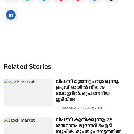
Related Stories
വിപണി മുന്നേറ്റം തുടരുന്നു,
ക്രൂഡ് ഓയിൽ വില 79
ഡോളറില്‍, രൂപ നേരിയ
ഇടിവില്‍
T C Mathew
06 Aug 2026
വിപണി കുതിക്കുന്നു; 2.5
ശതമാനം മുന്നേറി ഐടി
സൂചിക; രൂപയും നേട്ടത്തിൽ