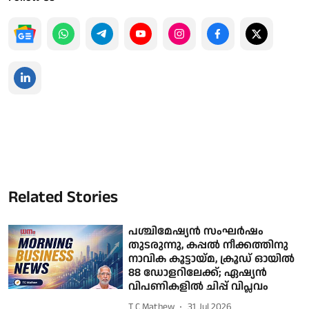
Related Stories
പശ്ചിമേഷ്യന്‍ സംഘര്‍ഷം
തുടരുന്നു, കപ്പല്‍ നീക്കത്തിനു
നാവിക കൂട്ടായ്മ, ക്രൂഡ് ഓയില്‍
88 ഡോളറിലേക്ക്; ഏഷ്യന്‍
വിപണികളില്‍ ചിപ്പ് വിപ്ലവം
T C Mathew
31 Jul 2026