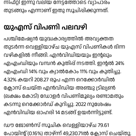
നിഫ്റ്റി ഇന്നു വലിയ നേട്ടത്തോടെ വ്യാപാരം
തുടങ്ങും എന്നാണ് ഇതു സൂചിപ്പിക്കുന്നത്.
യുഎസ് വിപണി പലവഴി
പശ്ചിമേഷ്യന്‍ യുദ്ധകാര്യത്തില്‍ അവ്യക്തത
തുടര്‍ന്ന വെള്ളിയാഴ്ച യുഎസ് വിപണികള്‍ ഭിന്ന
വഴികളില്‍ നീങ്ങി. എന്‍വിഡിയയും ഇന്റലും
എഎംഡിയും വമ്പന്‍ കുതിപ്പ് നടത്തി. ഇന്റല്‍ 24%
എഎംഡി 14% വും ക്വാല്‍കോം 11% വും കുതിച്ചു.
4.32% കയറി 208.27 രൂപ എന്ന റെക്കോര്‍ഡില്‍
ക്ലോസ് ചെയ്ത എന്‍വിഡിയ അഞ്ചു ട്രില്യണ്‍
(ലക്ഷം കോടി) ഡോളര്‍ വിപണിമൂല്യം രണ്ടാമതും
കടന്നു റെക്കോര്‍ഡ് കുറിച്ചു. 2022 നുശേഷം
എന്‍വിഡിയ ഓഹരി 14 മടങ്ങ് ഉയര്‍ന്നിട്ടുണ്ട്.
ഡൗ ജോണ്‍സ് സൂചിക വെള്ളിയാഴ്ച 79.61
പോയിന്റ് (0.16%) താഴ്ന്ന് 49,230.71ല്‍ ക്ലോസ് ചെയ്തു.