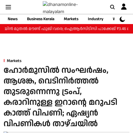
News
Business Kerala
Markets
Industry
Web Storie
യിന്‍ മുതല്‍ മൗണ്ട് ഫുജി വരെ; ഐആര്‍സിടിസി പാക്കേജ് ₹3.46 ലക്ഷം മ
Markets
ഹോര്‍മുസില്‍ സംഘര്‍ഷം,
ആശങ്ക, വെടിനിര്‍ത്തല്‍
തുടരുന്നെന്നു ട്രംപ്,
കരാറിനുള്ള ഇറാന്റെ മറുപടി
കാത്ത് വിപണി; ഏഷ്യന്‍
വിപണികള്‍ താഴ്ചയില്‍