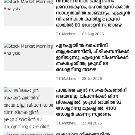
റിസര്‍വ് ബാങ്ക് പ്രഖ്യാപനം
ശ്രദ്ധാകേന്ദ്രം, ഹോര്‍മുസ് കരാര്‍
സാധ്യതയില്‍ ചാഞ്ചാട്ടം, ഏഷ്യന്‍
വിപണികള്‍ കുതിച്ചു; ക്രൂഡ്
ഓയില്‍ 80 ഡോളറിനു താഴെ
T C Mathew
05 Aug 2026
എഐയില്‍ ചൈനീസ്
ആക്രമണഭീതി, ചിപ്പ് കമ്പനികള്‍
ഇടിയുന്നു, ഏഷ്യന്‍ വിപണികള്‍
തകര്‍ച്ചയില്‍; ക്രൂഡ് 88
ഡോളറിനു താഴെ
T C Mathew
28 Jul 2026
പശ്ചിമേഷ്യന്‍ സംഘര്‍ഷത്തിന്
അയവില്ല, വിപണികള്‍ ഭിന്ന
ദിശകളില്‍, ക്രൂഡ് ഓയില്‍ 92
ഡോളറിനു മുകളില്‍; 4100
ഡോളര്‍ കടന്നു സ്വര്‍ണം
T C Mathew
22 Jul 2026
സമാധാന നീക്കങ്ങളില്‍