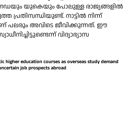
കാനഡയും യുകെയും പോലുള്ള രാജ്യങ്ങളില്‍
്ത പ്രതിസന്ധിയുണ്ട്. നാട്ടില്‍ നിന്ന്
് പലരും അവിടെ ജീവിക്കുന്നത്. ഈ
ധീനിച്ചിട്ടുണ്ടെന്ന് വിദ്യാഭ്യാസ
stic higher education courses as overseas study demand
d uncertain job prospects abroad