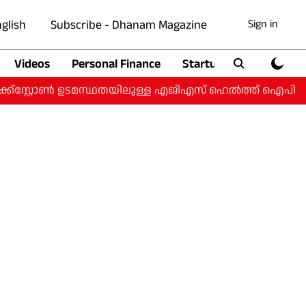
glish
Subscribe - Dhanam Magazine
Sign in
Videos
Personal Finance
Startup
Auto
്‌സ്റ്റോൺ ഉടമസ്ഥതയിലുള്ള എജിഎസ് ഹെൽത്ത് ഐപിഒയ്ക്ക്