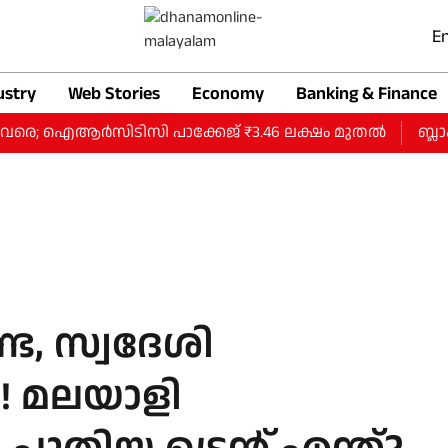
En
ustry
Web Stories
Economy
Banking & Finance
വരെ; ഐആര്‍സിടിസി പാക്കേജ് ₹3.46 ലക്ഷം മുതല്‍
ബ്ലാക്ക
ട, സ്വദേശി
! മലയാളി