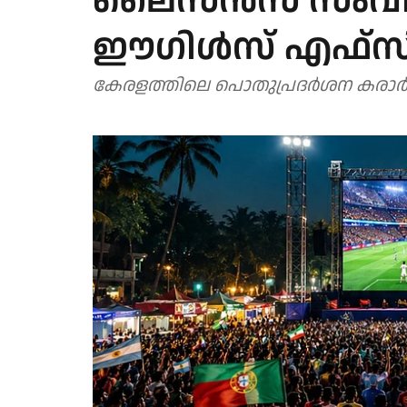
ലൈസന്‍സ് സംവിധ
ഈഗിള്‍സ് എഫ്‌സ
കേരളത്തിലെ പൊതുപ്രദര്‍ശന കരാര്‍