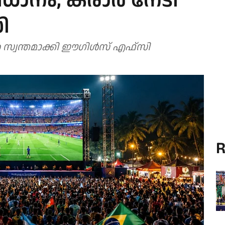
ാനം, കരാര്‍ നേടി
ി
 സ്വന്തമാക്കി ഈഗിള്‍സ് എഫ്സി
R