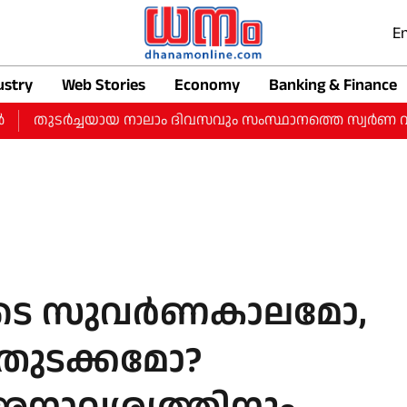
En
ustry
Web Stories
Economy
Banking & Finance
ുടർച്ചയായ നാലാം ദിവസവും സംസ്ഥാനത്തെ സ്വർണ വിലയിൽ വർധന:
ുടെ സുവര്‍ണകാലമോ,
തുടക്കമോ?