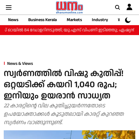
News
Business Kerala
Markets
Industry
Web Storie
ഡ് ഓയിൽ 84 ഡോളറിനടുത്ത്; യു.എസ് വിപണി ഇടിഞ്ഞു; ഏഷ്യൻ 
News & Views
സ്വര്‍ണത്തില്‍ വിഷു കുതിപ്പ്!
ഒറ്റയടിക്ക് കയറി 1,040 രൂപ;
ഇനിയും ഉയരാന്‍ സാധ്യത
22 കാരറ്റിന്റെ വില കുതിച്ചുയര്‍ന്നതോടെ
ഉപയോക്താക്കള്‍ കൂടുതലായി കാരറ്റ് കുറഞ്ഞ
സ്വര്‍ണം വാങ്ങുന്നുണ്ട്.