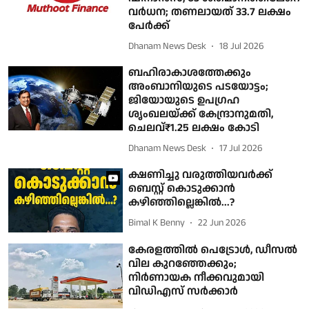
വർധന; തണലായത് 33.7 ലക്ഷം
പേര്‍ക്ക്
Dhanam News Desk
18 Jul 2026
ബഹിരാകാശത്തേക്കും
അംബാനിയുടെ പടയോട്ടം;
ജിയോയുടെ ഉപഗ്രഹ
ശൃംഖലയ്ക്ക് കേന്ദ്രാനുമതി,
ചെലവ്‌₹1.25 ലക്ഷം കോടി
Dhanam News Desk
17 Jul 2026
ക്ഷണിച്ചു വരുത്തിയവര്‍ക്ക്
ബെസ്റ്റ് കൊടുക്കാന്‍
കഴിഞ്ഞില്ലെങ്കില്‍...?
Bimal K Benny
22 Jun 2026
കേരളത്തില്‍ പെട്രോള്‍, ഡീസല്‍
വില കുറഞ്ഞേക്കും;
നിര്‍ണായക നീക്കവുമായി
വിഡിഎസ് സര്‍ക്കാര്‍