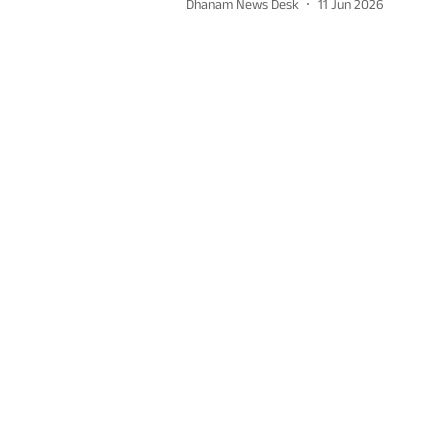
Dhanam News Desk
11 Jun 2026