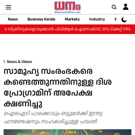
News
Business Kerala
Markets
Industry
Web Storie
ക്രീനുകളൊരുക്കാന്‍ പിവിആര്‍ ഐനോക്‌സ്; 35% ടിക്കറ്റ് നിരക്ക് കുറവില്‍
News & Views
സാമൂഹ്യ സംരംഭകരെ
കണ്ടെത്തുന്നതിനുള്ള ദിശ
പ്രോഗ്രാമിന് അപേക്ഷ
ക്ഷണിച്ചു
ഐഐടി പാലക്കാടും ബ്യൂമര്‍ക്ക് ഇന്ത്യ
ഫൗണ്ടേഷനും സഹകരിച്ചുള്ള പദ്ധതി