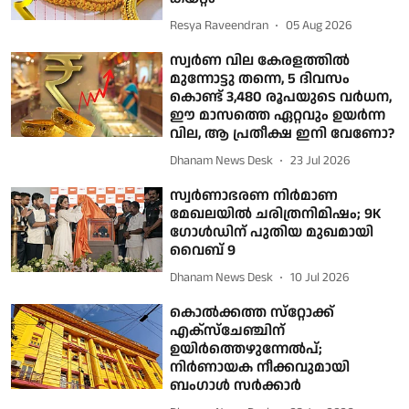
Resya Raveendran
05 Aug 2026
സ്വര്‍ണ വില കേരളത്തില്‍
മുന്നോട്ടു തന്നെ, 5 ദിവസം
കൊണ്ട് 3,480 രൂപയുടെ വര്‍ധന,
ഈ മാസത്തെ ഏറ്റവും ഉയര്‍ന്ന
വില, ആ പ്രതീക്ഷ ഇനി വേണോ?
Dhanam News Desk
23 Jul 2026
സ്വര്‍ണാഭരണ നിര്‍മാണ
മേഖലയില്‍ ചരിത്രനിമിഷം; 9K
ഗോള്‍ഡിന് പുതിയ മുഖമായി
വൈബ് 9
Dhanam News Desk
10 Jul 2026
കൊല്‍ക്കത്ത സ്‌റ്റോക്ക്
എക്‌സ്‌ചേഞ്ചിന്
ഉയിര്‍ത്തെഴുന്നേല്‍പ്;
നിര്‍ണായക നീക്കവുമായി
ബംഗാള്‍ സര്‍ക്കാര്‍