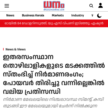
News
Business Kerala
Markets
Industry
Web Storie
് ഓയിൽ 84 ഡോളറിനടുത്ത്; യു.എസ് വിപണി ഇടിഞ്ഞു; ഏഷ്യൻ വ
News & Views
ഇതരസംസ്ഥാന
തൊഴിലാളികളുടെ മടക്കത്തില്‍
സ്തംഭിച്ച് നിര്‍മാണരംഗം;
പോയവര്‍ തിരിച്ചു വന്നില്ലെങ്കില്‍
വലിയ പ്രതിസന്ധി
നിര്‍മാണ മേഖലയിലെ നിശ്ചലാവസ്ഥ സിമന്റ്, കമ്പി
തുടങ്ങി ഈ മേഖലയുമായി ചേര്‍ന്ന് നില്‍ക്കുന്ന