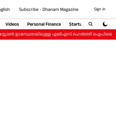
glish
Subscribe - Dhanam Magazine
Sign in
Videos
Personal Finance
Startup
Auto
്റ്റോൺ ഉടമസ്ഥതയിലുള്ള എജിഎസ് ഹെൽത്ത് ഐപിഒയ്ക്ക്; ₹4