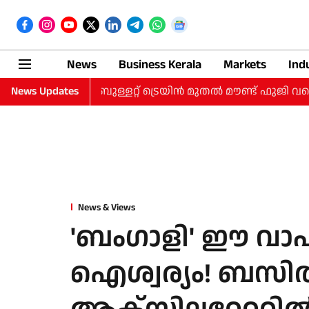
News
Business Kerala
Markets
Ind
വസത്തെ യാത്ര; ബുള്ളറ്റ് ട്രെയിന്‍ മുതല്‍ മൗണ്ട് ഫുജി വരെ;
News Updates
News & Views
'ബംഗാളി' ഈ വാഹ
ഐശ്വര്യം! ബസില്