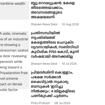
ബ്ലൂ റെവല്യൂഷന്‍: കേരള
തീരത്തെയാക്കാം,
അവസരങ്ങളുടെ
അക്ഷയഖനി
Dhanam News Desk
02 Aug 2026
പ്രതിസന്ധിയില്‍
നട്ടംതിരിഞ്ഞ്
കേരളത്തിലെ ചെറുകിട
വ്യവസായികള്‍, സബ്‌സിഡി
കുടിശിക ₹150 കോടി, മൂന്ന്
വര്‍ഷമായി അനക്കമില്ല
Dhanam News Desk
14 Jul 2026
പ്രിയദര്‍ശിനി കൊള്ളാം,
പക്ഷേ സര്‍ക്കാര്‍
കൈവിട്ടാല്‍ സ്വകാര്യ
ബസുകള്‍ 'ഇടിച്ചു
നില്‍ക്കും', 4 ജില്ലകളിലെ
പണിമുടക്ക് പൂര്‍ണം
Pintu Prakash
08 Jul 2026