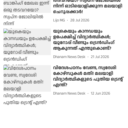
തടവറയോ? സ്വപ്ന ജോലിയില്‍
നിന്ന് ഓടിയൊളിക്കുന്ന മലയാളി
ചെറുപ്പക്കാര്‍!
Lijo MG
28 Jul 2026
യുകെയും കാനഡയും
ഉപേക്ഷിച്ച് വിദ്യാർത്ഥികൾ;
യൂറോപ്പ് വീണ്ടും ട്രെൻഡിംഗ്
ആകുന്നത് എന്തുകൊണ്ട്?
Dhanam News Desk
21 Jul 2026
വിദേശപഠനം വേണ്ട, സ്വദേശി
കോഴ്‌സുകള്‍ മതി! മലയാളി
വിദ്യാര്‍ത്ഥികളുടെ പുതിയ ട്രെന്റ്
എന്ത്?
Dhanam News Desk
12 Jun 2026