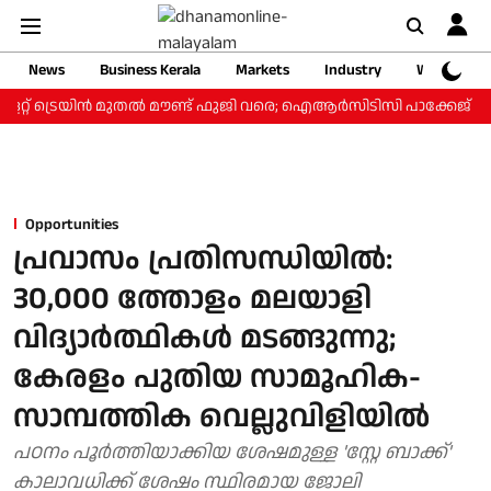
News
Business Kerala
Markets
Industry
Web Storie
്റ് ട്രെയിന്‍ മുതല്‍ മൗണ്ട് ഫുജി വരെ; ഐആര്‍സിടിസി പാക്കേജ് ₹3.46
Opportunities
പ്രവാസം പ്രതിസന്ധിയിൽ:
30,000 ത്തോളം മലയാളി
വിദ്യാർത്ഥികൾ മടങ്ങുന്നു;
കേരളം പുതിയ സാമൂഹിക-
സാമ്പത്തിക വെല്ലുവിളിയില്‍
പഠനം പൂർത്തിയാക്കിയ ശേഷമുള്ള 'സ്റ്റേ ബാക്ക്'
കാലാവധിക്ക് ശേഷം സ്ഥിരമായ ജോലി