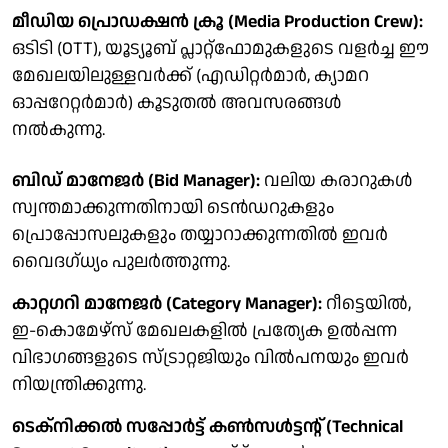
മീഡിയ പ്രൊഡക്ഷൻ ക്രൂ (Media Production Crew):
ഒടിടി (OTT), യൂട്യൂബ് പ്ലാറ്റ്‌ഫോമുകളുടെ വളർച്ച ഈ
മേഖലയിലുള്ളവർക്ക് (എഡിറ്റർമാർ, ക്യാമറ
ഓപ്പറേറ്റർമാർ) കൂടുതൽ അവസരങ്ങൾ
നൽകുന്നു.
ബിഡ് മാനേജർ (Bid Manager):
വലിയ കരാറുകൾ
സ്വന്തമാക്കുന്നതിനായി ടെൻഡറുകളും
പ്രൊപ്പോസലുകളും തയ്യാറാക്കുന്നതിൽ ഇവർ
വൈദഗ്ധ്യം പുലർത്തുന്നു.
കാറ്റഗറി മാനേജർ (Category Manager):
റീട്ടെയിൽ,
ഇ-കൊമേഴ്‌സ് മേഖലകളിൽ പ്രത്യേക ഉൽപ്പന്ന
വിഭാഗങ്ങളുടെ സ്ട്രാറ്റജിയും വിൽപനയും ഇവർ
നിയന്ത്രിക്കുന്നു.
ടെക്നിക്കൽ സപ്പോർട്ട് കൺസൾട്ടന്റ് (Technical