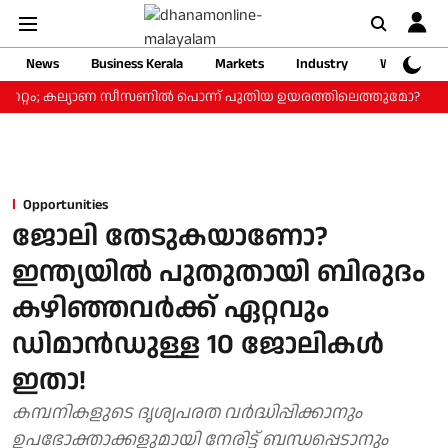
News
Business Kerala
Markets
Industry
Web Storie
മുന്നേറ്റം; കല്യാണ സീസണില്‍ പൊന്ന് പുതിയ ഉയരത്തിലെത്തുമോ?
എസ
Opportunities
ജോലി തേടുകയാണോ?
ഇന്ത്യയിൽ പുതുതായി ബിരുദം
കഴിഞ്ഞവർക്ക് ഏറ്റവും
ഡിമാൻഡുള്ള 10 ജോലികൾ
ഇതാ!
കമ്പനികളുടെ ദൃശ്യപരത വർദ്ധിപ്പിക്കാനും
ഉപഭോക്താക്കളുമായി നേരിട്ട് ബന്ധപ്പെടാനും