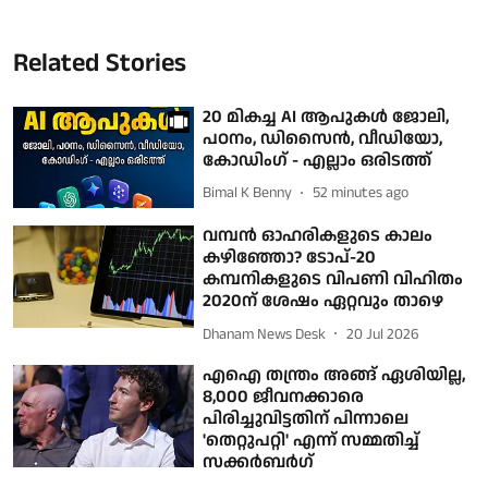
Related Stories
20 മികച്ച AI ആപുകള്‍ ജോലി,
പഠനം, ഡിസൈന്‍, വീഡിയോ,
കോഡിംഗ് - എല്ലാം ഒരിടത്ത്
Bimal K Benny
52 minutes ago
വമ്പന്‍ ഓഹരികളുടെ കാലം
കഴിഞ്ഞോ? ടോപ്-20
കമ്പനികളുടെ വിപണി വിഹിതം
2020ന് ശേഷം ഏറ്റവും താഴെ
Dhanam News Desk
20 Jul 2026
എഐ തന്ത്രം അങ്ങ് ഏശിയില്ല,
8,000 ജീവനക്കാരെ
പിരിച്ചുവിട്ടതിന് പിന്നാലെ
'തെറ്റുപറ്റി' എന്ന് സമ്മതിച്ച്
സക്കര്‍ബര്‍ഗ്