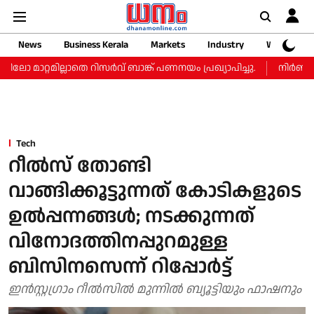
News
Business Kerala
Markets
Industry
Web Storie
റ്റമില്ലാതെ റിസർവ് ബാങ്ക് പണനയം പ്രഖ്യാപിച്ചു.
നിർണായക ന
Tech
റീല്‍സ് തോണ്ടി
വാങ്ങിക്കൂട്ടുന്നത് കോടികളുടെ
ഉല്‍പ്പന്നങ്ങള്‍; നടക്കുന്നത്
വിനോദത്തിനപ്പുറമുള്ള
ബിസിനസെന്ന് റിപ്പോര്‍ട്ട്‌
ഇന്‍സ്റ്റഗ്രാം റീല്‍സില്‍ മുന്നില്‍ ബ്യൂട്ടിയും ഫാഷനും