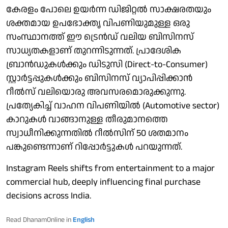
കേരളം പോലെ ഉയര്‍ന്ന ഡിജിറ്റല്‍ സാക്ഷരതയും
ശക്തമായ ഉപഭോക്തൃ വിപണിയുമുള്ള ഒരു
സംസ്ഥാനത്ത് ഈ ട്രെന്‍ഡ് വലിയ ബിസിനസ്
സാധ്യതകളാണ് തുറന്നിടുന്നത്. പ്രാദേശിക
ബ്രാന്‍ഡുകള്‍ക്കും ഡിടുസി (Direct-to-Consumer)
സ്റ്റാര്‍ട്ടപ്പുകള്‍ക്കും ബിസിനസ് വ്യാപിപ്പിക്കാന്‍
റീല്‍സ് വലിയൊരു അവസരമൊരുക്കുന്നു.
പ്രത്യേകിച്ച് വാഹന വിപണിയില്‍ (Automotive sector)
കാറുകള്‍ വാങ്ങാനുള്ള തീരുമാനത്തെ
സ്വാധീനിക്കുന്നതില്‍ റീല്‍സിന് 50 ശതമാനം
പങ്കുണ്ടെന്നാണ് റിപ്പോര്‍ട്ടുകള്‍ പറയുന്നത്.
Instagram Reels shifts from entertainment to a major
commercial hub, deeply influencing final purchase
decisions across India.
Read DhanamOnline in
English