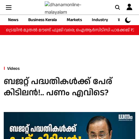
News
Business Kerala
Markets
Industry
Web Storie
്റ് ട്രെയിന്‍ മുതല്‍ മൗണ്ട് ഫുജി വരെ; ഐആര്‍സിടിസി പാക്കേജ് ₹3.46
Videos
ബജറ്റ് പദ്ധതികള്‍ക്ക് പേര്
കിടിലന്‍!.. പണം എവിടെ?