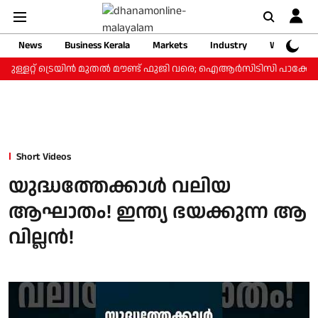
News
Business Kerala
Markets
Industry
Web Storie
ുള്ളറ്റ് ട്രെയിന്‍ മുതല്‍ മൗണ്ട് ഫുജി വരെ; ഐആര്‍സിടിസി പാക്കേജ് 
Short Videos
യുദ്ധത്തേക്കാള്‍ വലിയ
ആഘാതം! ഇന്ത്യ ഭയക്കുന്ന ആ
വില്ലന്‍!