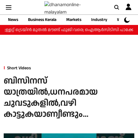
News
Business Kerala
Markets
Industry
Web Storie
ുള്ളറ്റ് ട്രെയിന്‍ മുതല്‍ മൗണ്ട് ഫുജി വരെ; ഐആര്‍സിടിസി പാക്കേജ് 
Short Videos
ബിസിനസ്
യാത്രയിൽ,ധനപരമായ
ചുവടുകളിൽ,വഴി
കാട്ടുകയാണ്വീണ്ടും...