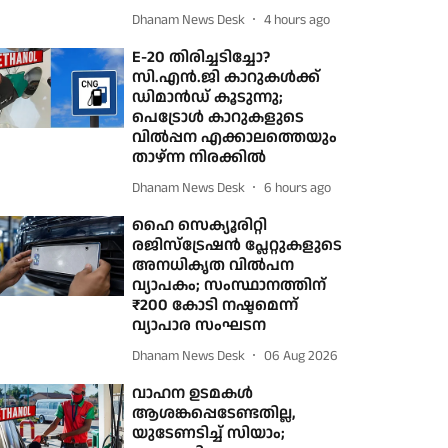
Dhanam News Desk
4 hours ago
E-20 തിരിച്ചടിച്ചോ?
സി.എൻ.ജി കാറുകൾക്ക്
ഡിമാൻഡ് കൂടുന്നു;
പെട്രോൾ കാറുകളുടെ
വിൽപ്പന എക്കാലത്തെയും
താഴ്ന്ന നിരക്കിൽ
Dhanam News Desk
6 hours ago
ഹൈ സെക്യൂരിറ്റി
രജിസ്‌ട്രേഷന്‍ പ്ലേറ്റുകളുടെ
അനധികൃത വില്‍പന
വ്യാപകം; സംസ്ഥാനത്തിന്
₹200 കോടി നഷ്ടമെന്ന്
വ്യാപാര സംഘടന
Dhanam News Desk
06 Aug 2026
വാഹന ഉടമകള്‍
ആശങ്കപ്പെടേണ്ടതില്ല,
യുടേണടിച്ച് സിയാം;