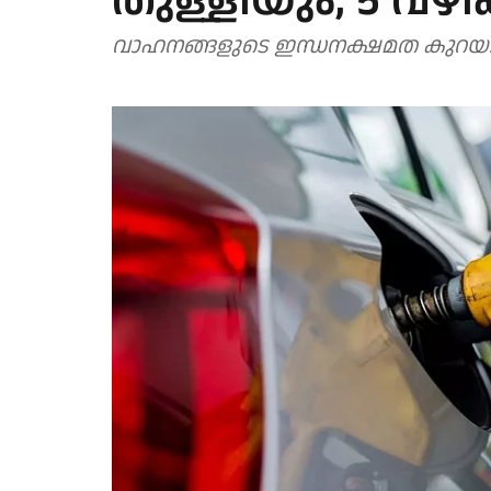
തുള്ളിയും, 5 വഴ
വാഹനങ്ങളുടെ ഇന്ധനക്ഷമത കുറയാതിരിക