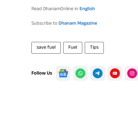
Read DhanamOnline in
English
Subscribe to
Dhanam Magazine
save fuel
Fuel
Tips
Follow Us