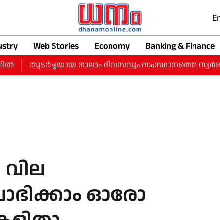
En
ustry
Web Stories
Economy
Banking & Finance
തുടർച്ചയായ നാലാം ദിവസവും സംസ്ഥാനത്തെ സ്വർണ വിലയിൽ വർ
‍ വില
 ലാഭിക്കാം ഓരോ