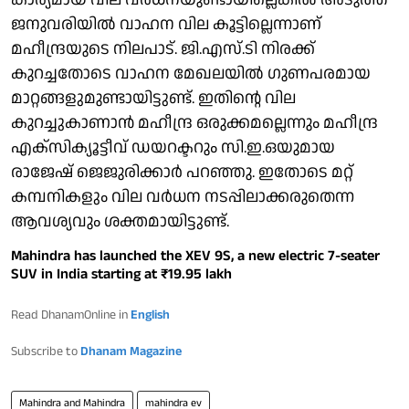
ജനുവരിയില്‍ വാഹന വില കൂട്ടില്ലെന്നാണ്
മഹീന്ദ്രയുടെ നിലപാട്. ജി.എസ്.ടി നിരക്ക്
കുറച്ചതോടെ വാഹന മേഖലയില്‍ ഗുണപരമായ
മാറ്റങ്ങളുമുണ്ടായിട്ടുണ്ട്. ഇതിന്റെ വില
കുറച്ചുകാണാന്‍ മഹീന്ദ്ര ഒരുക്കമല്ലെന്നും മഹീന്ദ്ര
എക്‌സിക്യൂട്ടീവ് ഡയറക്ടറും സി.ഇ.ഒയുമായ
രാജേഷ് ജെജുരിക്കാര്‍ പറഞ്ഞു. ഇതോടെ മറ്റ്
കമ്പനികളും വില വര്‍ധന നടപ്പിലാക്കരുതെന്ന
ആവശ്യവും ശക്തമായിട്ടുണ്ട്.
Mahindra has launched the XEV 9S, a new electric 7-seater
SUV in India starting at ₹19.95 lakh
Read DhanamOnline in
English
Subscribe to
Dhanam Magazine
Mahindra and Mahindra
mahindra ev