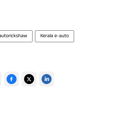
autorickshaw
Kerala e-auto