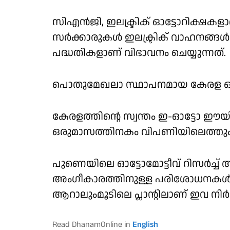
സിഎൻജി, ഇലക്ട്രിക് ഓട്ടോറിക്ഷകളാ
സർക്കാരുകൾ ഇലക്ട്രിക് വാഹനങ്ങൾ 
പദ്ധതികളാണ് വിഭാവനം ചെയ്യുന്നത്.
പൊതുമേഖലാ സ്ഥാപനമായ കേരള ഓ
കേരളത്തിന്റെ സ്വന്തം ഇ-ഓട്ടോ ഈയ
ഒരുമാസത്തിനകം വിപണിയിലെത്തും
പുണെയിലെ ഓട്ടോമോട്ടീവ് റിസർച്
അംഗീകാരത്തിനുള്ള പരിശോധനകൾ അന
ആറാലുംമൂടിലെ പ്ലാന്റിലാണ് ഇവ നിർമ
Read DhanamOnline in
English