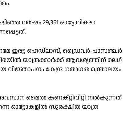
്കം.
ഴിഞ്ഞ വര്‍ഷം 29,351 ഓട്ടോറിക്ഷാ
പെട്ടത്.
പുറമേ ഇരട്ട ഹെഡ്‌ലാമ്പ്, ഡ്രൈവര്‍-പാസഞ്ചര്‍
നിരയില്‍ യാത്രക്കാര്‍ക്ക് ആവശ്യത്തിന് ലെഗ്
്ങിയ വിജ്ഞാപനം കേന്ദ്ര ഗതാഗത മന്ത്രാലയം
ും അവസാന മൈൽ കണക്റ്റിവിറ്റി നൽകുന്നത്
നെ ഓട്ടോകളിൽ സുരക്ഷിത യാത്ര