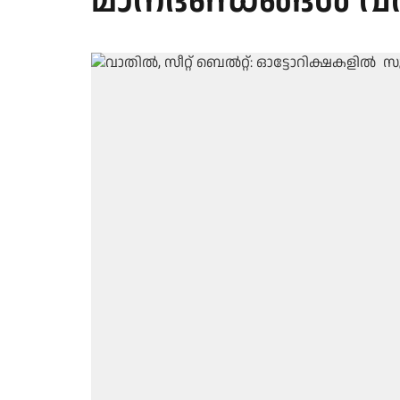
മാനദണ്ഡങ്ങൾ വര