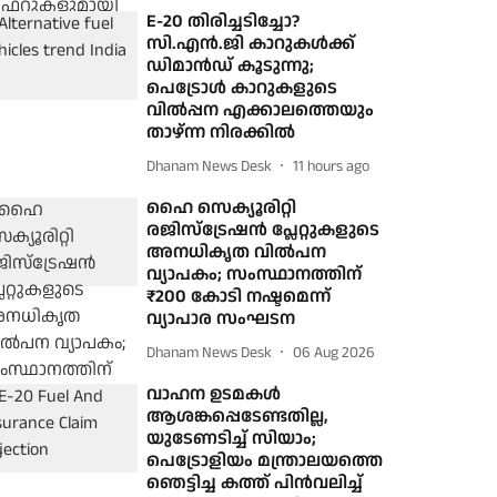
E-20 തിരിച്ചടിച്ചോ?
സി.എൻ.ജി കാറുകൾക്ക്
ഡിമാൻഡ് കൂടുന്നു;
പെട്രോൾ കാറുകളുടെ
വിൽപ്പന എക്കാലത്തെയും
താഴ്ന്ന നിരക്കിൽ
Dhanam News Desk
11 hours ago
ഹൈ സെക്യൂരിറ്റി
രജിസ്‌ട്രേഷന്‍ പ്ലേറ്റുകളുടെ
അനധികൃത വില്‍പന
വ്യാപകം; സംസ്ഥാനത്തിന്
₹200 കോടി നഷ്ടമെന്ന്
വ്യാപാര സംഘടന
Dhanam News Desk
06 Aug 2026
വാഹന ഉടമകള്‍
ആശങ്കപ്പെടേണ്ടതില്ല,
യുടേണടിച്ച് സിയാം;
പെട്രോളിയം മന്ത്രാലയത്തെ
ഞെട്ടിച്ച കത്ത് പിന്‍വലിച്ച്