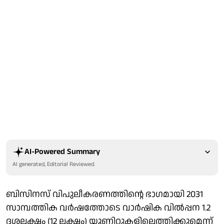
AI-Powered Summary
AI generated, Editorial Reviewed.
ബിസിനസ് വിപുലീകരണത്തിന്റെ ഭാഗമായി 2031
സാമ്പത്തിക വർഷത്തോടെ വാർഷിക വിൽപ്പന 1.2
ദശലക്ഷം (12 ലക്ഷം) യൂണിറ്റുകളിലെത്തിക്കുമെന്ന്