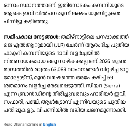
ഒന്നാം സ്ഥാനത്താണ്. ഇതിനോടകം കമ്പനിയുടെ
ആകെ ഇവി വിൽപന മൂന്ന് ലക്ഷം യൂണിറ്റുകൾ
പിന്നിട്ടു കഴിഞ്ഞു.
സമീപകാല നേട്ടങ്ങൾ:
തമിഴ്‌നാട്ടിലെ പനപ്പാക്കത്ത്
ജെഎൽആറുമായി (JLR) ചേർന്ന് ആരംഭിച്ച പുതിയ
ഫാക്ടറി കമ്പനിയുടെ ഭാവി വളർച്ചയിൽ
നിർണായകമായ ഒരു നാഴികക്കല്ലാണ്. 2026 ജൂൺ
മാസത്തിൽ മാത്രം 63,083 വാഹനങ്ങൾ വിറ്റഴിച്ച ടാറ്റ
മോട്ടോഴ്‌സ്, മുൻ വർഷത്തെ അപേക്ഷിച്ച് 69
ശതമാനം വളർച്ച രേഖപ്പെടുത്തി. സിയറ (Sierra)
എന്ന ബ്രാൻഡിന്റെ തിരിച്ചുവരവും ഹാരിയർ ഇവി,
സഫാരി, പഞ്ച്, ആൾട്രോസ് എന്നിവയുടെ പുതിയ
പതിപ്പുകളും വിപണിയിൽ വലിയ ചലനമുണ്ടാക്കി.
Read DhanamOnline in
English