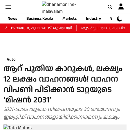
News
Business Kerala
Markets
Industry
Web Storie
 10% വര്‍ധന, 21,121 കോടി രൂപയായി
തുടർച്ചയായ നാലാം ദിവസവും 
Auto
ആറ് പുതിയ കാറുകൾ, ലക്ഷ്യം
12 ലക്ഷം വാഹനങ്ങൾ! വാഹന
വിപണി പിടിക്കാൻ ടാറ്റയുടെ
‘മിഷൻ 2031’
2031-ഓടെ ആകെ വിൽപനയുടെ 30 ശതമാനവും
ഇലക്ട്രിക് വാഹനങ്ങളായിരിക്കണമെന്നും ലക്ഷ്യം