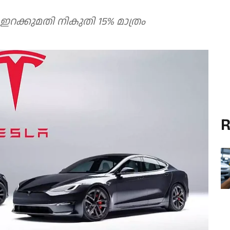
 ഇറക്കുമതി നികുതി 15% മാത്രം
R