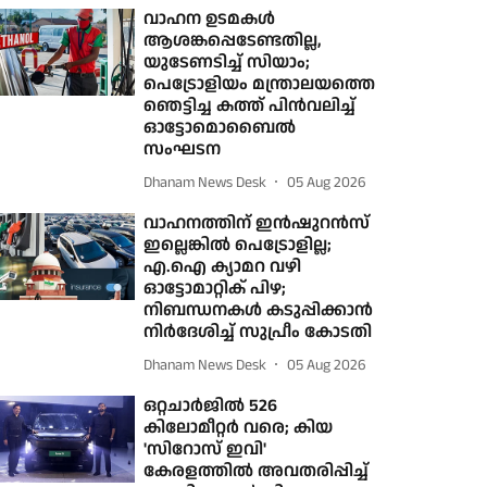
വാഹന ഉടമകള്‍
ആശങ്കപ്പെടേണ്ടതില്ല,
യുടേണടിച്ച് സിയാം;
പെട്രോളിയം മന്ത്രാലയത്തെ
ഞെട്ടിച്ച കത്ത് പിന്‍വലിച്ച്
ഓട്ടോമൊബൈല്‍
സംഘടന
Dhanam News Desk
05 Aug 2026
വാഹനത്തിന് ഇൻഷുറൻസ്
ഇല്ലെങ്കിൽ പെട്രോളില്ല;
എ.ഐ ക്യാമറ വഴി
ഓട്ടോമാറ്റിക് പിഴ;
നിബന്ധനകൾ കടുപ്പിക്കാൻ
നിർദേശിച്ച് സുപ്രീം കോടതി
Dhanam News Desk
05 Aug 2026
ഒറ്റചാര്‍ജില്‍ 526
കിലോമീറ്റര്‍ വരെ; കിയ
'സിറോസ് ഇവി'
കേരളത്തില്‍ അവതരിപ്പിച്ച്