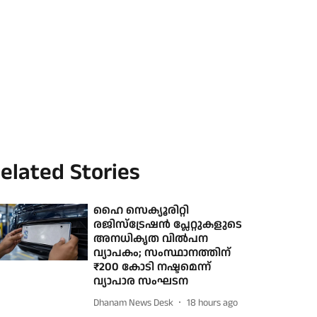
elated Stories
ഹൈ സെക്യൂരിറ്റി
രജിസ്‌ട്രേഷന്‍ പ്ലേറ്റുകളുടെ
അനധികൃത വില്‍പന
വ്യാപകം; സംസ്ഥാനത്തിന്
₹200 കോടി നഷ്ടമെന്ന്
വ്യാപാര സംഘടന
Dhanam News Desk
18 hours ago