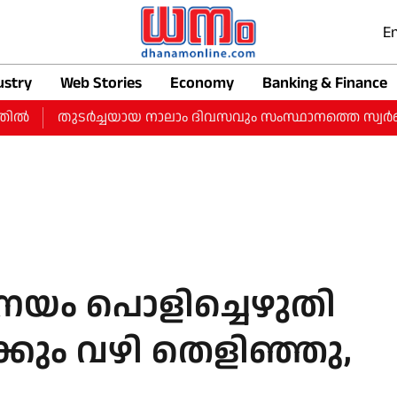
En
ustry
Web Stories
Economy
Banking & Finance
തുടർച്ചയായ നാലാം ദിവസവും സംസ്ഥാനത്തെ സ്വർണ വിലയിൽ വ
യം പൊളിച്ചെഴുതി
്ക്കും വഴി തെളിഞ്ഞു,