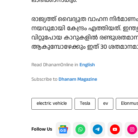
ലാഭിക്കാനാകും.
രാജ്യത്ത് വൈദ്യുത വാഹന നിര്‍മാണം വ
നയവുമായി കേന്ദ്രം എത്തിയത്. ഇന്ത്
വിറ്റുപോയ കാറുകളില്‍ രണ്ടുശതമാന
ആകുമ്പോഴേക്കും ഇത് 30 ശതമാനമാക്കി
Read DhanamOnline in
English
Subscribe to
Dhanam Magazine
electric vehicle
Tesla
ev
Elonmu
Follow Us