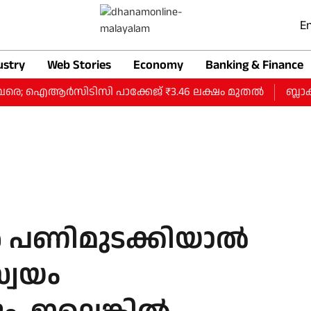
En
ustry
Web Stories
Economy
Banking & Finance
വരെ; ഐആര്‍സിടിസി പാക്കേജ് ₹3.46 ലക്ഷം മുതല്‍
ബ്ലാക്ക
‍ പണിമുടക്കിയാല്‍
സ്വയം