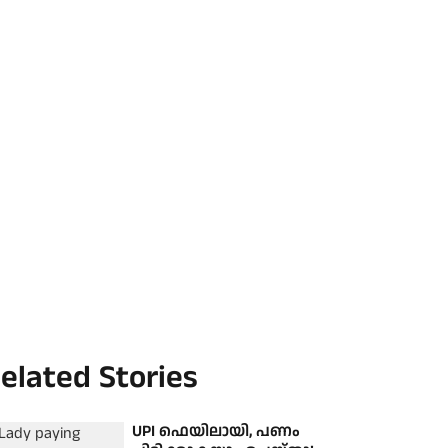
elated Stories
UPI ഫെയിലായി, പണം