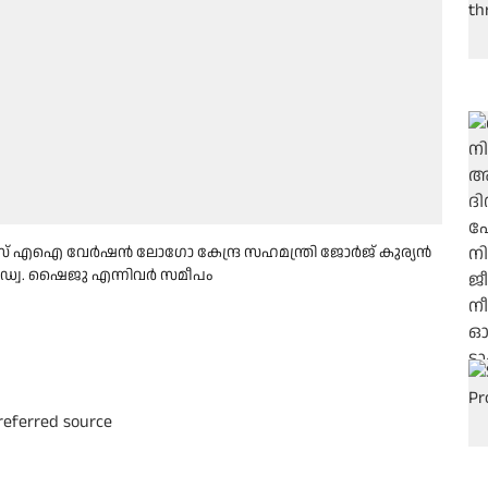
് എഐ വേര്‍ഷന്‍ ലോഗോ കേന്ദ്ര സഹമന്ത്രി ജോര്‍ജ് കുര്യന്‍
‍, അഡ്വ. ഷൈജു എന്നിവര്‍ സമീപം