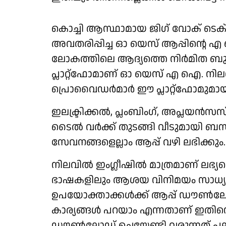
കൊച്ചി ആസ്ഥാമായ ജിഗ് വോക് ടെക്നോള
അവതരിപ്പിച്ച ഓ യെസ് ആപ്പിന്റ
ലോകത്തിലെ ആദ്യത്തെ നിര്‍മിത ബുദ
പ്ലാറ്റ്‌ഫോമാണ്‌ ഓ യെസ് എ ഐ. നില
പ്രൊവൈഡര്‍മാര്‍ ഈ പ്ലാറ്റ്‌ഫോമുമായ
ഇലക്ട്രിക്കല്‍, പ്ലംബിംഗ്, അപ്ലയന്‍സസ് വ
ടൈല്‍ വര്‍ക്ക് തുടങ്ങി വീടുമായി ബന്
സേവനങ്ങളെല്ലാം ആപ്പ് വഴി ലഭിക്കും.
നിലവില്‍ ഇംഗ്ലീഷില്‍ മാത്രമാണ് ല
ഭാഷകളിലും ആശയ വിനിമയം സാധ്യമാക്കാ
ഉപയോക്താക്കള്‍ക്ക് ആപ്പ് ഡൗണ്‍ലോഡ
കാര്യങ്ങള്‍ പറയാം എന്നതാണ് ഇതിന
ഡൗണ്‍ലോഡ് ചെയ്യേണ്ടി വരുന്നത് പ