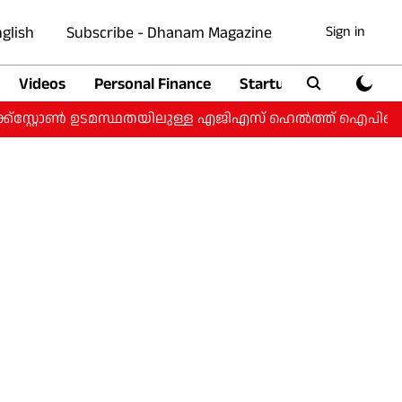
glish
Subscribe - Dhanam Magazine
Sign in
Videos
Personal Finance
Startup
Auto
്‌സ്റ്റോൺ ഉടമസ്ഥതയിലുള്ള എജിഎസ് ഹെൽത്ത് ഐപിഒയ്ക്ക്