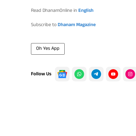
Read DhanamOnline in
English
Subscribe to
Dhanam Magazine
Oh Yes App
Follow Us