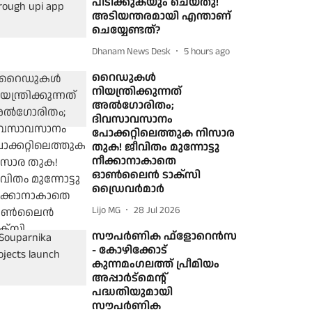
പിടിക്കുകയും ചെയ്തു!
അടിയന്തരമായി എന്താണ്
ചെയ്യേണ്ടത്?
Dhanam News Desk
5 hours ago
റൈഡുകള്‍
നിയന്ത്രിക്കുന്നത്
അല്‍ഗോരിതം;
ദിവസാവസാനം
പോക്കറ്റിലെത്തുക നിസാര
തുക! ജീവിതം മുന്നോട്ടു
നീക്കാനാകാതെ
ഓണ്‍ലൈന്‍ ടാക്സി
ഡ്രൈവര്‍മാര്‍
Lijo MG
28 Jul 2026
സൗപര്‍ണിക ഫ്‌ളോറെന്‍സ
- കോഴിക്കോട്
കുന്നമംഗലത്ത് പ്രീമിയം
അപ്പാര്‍ട്‌മെന്റ്
പദ്ധതിയുമായി
സൗപര്‍ണിക