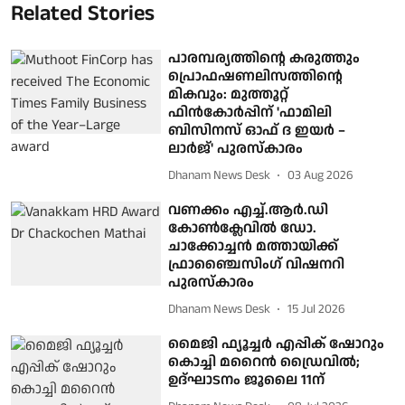
Related Stories
പാരമ്പര്യത്തിന്റെ കരുത്തും
പ്രൊഫഷണലിസത്തിന്റെ
മികവും: മുത്തൂറ്റ്
ഫിൻകോർപ്പിന് 'ഫാമിലി
ബിസിനസ് ഓഫ് ദ ഇയർ –
ലാർജ്' പുരസ്കാരം
Dhanam News Desk
03 Aug 2026
വണക്കം എച്ച്.ആർ.ഡി
കോൺക്ലേവിൽ ഡോ.
ചാക്കോച്ചൻ മത്തായിക്ക്
ഫ്രാഞ്ചൈസിംഗ് വിഷനറി
പുരസ്കാരം
Dhanam News Desk
15 Jul 2026
മൈജി ഫ്യൂച്ചര്‍ എപ്പിക് ഷോറും
കൊച്ചി മറൈന്‍ ഡ്രൈവില്‍;
ഉദ്ഘാടനം ജൂലൈ 11ന്