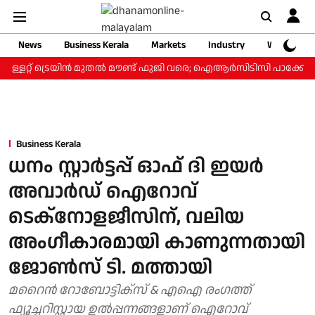
News
Business Kerala
Markets
Industry
Web Storie
ള്ളറ്റ് ട്രെയിന്‍ മുതല്‍ മൗണ്ട് ഫുജി വരെ; ഐആര്‍സിടിസി പാക്കേജ് ₹3
Business Kerala
ധനം സ്റ്റാർട്ടപ്പ് ഓഫ് ദി ഇയർ
അവാർഡ് ഐറോവ്
ടെക്നോളജീസിന്, വലിയ
അംഗീകാരമായി കാണുന്നതായി
ജോൺസ് ടി. മത്തായി
മറൈന്‍ റോബോട്ടിക്‌സ് & എഐ രംഗത്ത്
ഫ്യൂച്ചറിസ്റ്റായ ഉല്‍പ്പന്നങ്ങളാണ് ഐറോവ്