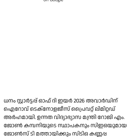
ധനം സ്റ്റാർട്ടപ്പ് ഓഫ് ദി ഇയർ 2026 അവാർഡിന്
ഐറോവ് ടെക്നോളജീസ് പ്രൈവറ്റ് ലിമിറ്റഡ്
അര്‍ഹമായി. ഉന്നത വിദ്യാഭ്യാസ മന്ത്രി റോജി എം.
ജോൺ കമ്പനിയുടെ സ്ഥാപകനും സിഇഒയുമായ
ജോൺസ് ടി മത്തായിക്കും സിടിഒ കണ്ണപ്പ