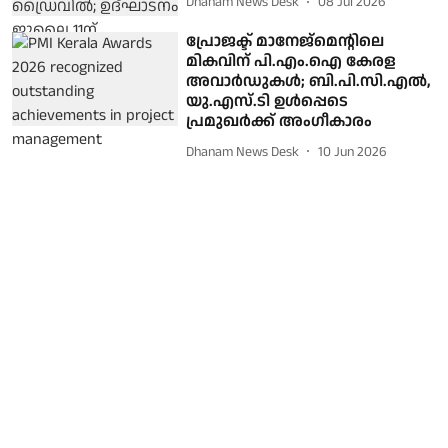
Dhanam News Desk
08 Jul 2026
പ്രോജക്ട് മാനേജ്മെന്റിലെ
മികവിന് പി.എം.ഐ കേരള
അവാർഡുകൾ; ബി.പി.സി.എൽ,
യു.എസ്.ടി ഉൾപ്പെടെ
പ്രമുഖർക്ക് അംഗീകാരം
Dhanam News Desk
10 Jun 2026