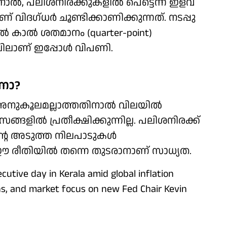
ാൽ, പലിശനിരക്കുകളിൽ പെട്ടെന്ന് ഇളവ്
 വിദഗ്ധർ ചൂണ്ടിക്കാണിക്കുന്നത്. നടപ്പു
കാൽ ശതമാനം (quarter-point)
ലിലാണ് ഇപ്പോൾ വിപണി.
ണോ?
നുകൂലമല്ലാത്തതിനാൽ വിലയിൽ
വസങ്ങളിൽ പ്രതീക്ഷിക്കുന്നില്ല. പലിശനിരക്ക്
റെ അടുത്ത നിലപാടുകൾ
 രീതിയിൽ തന്നെ തുടരാനാണ് സാധ്യത.
cutive day in Kerala amid global inflation
ons, and market focus on new Fed Chair Kevin