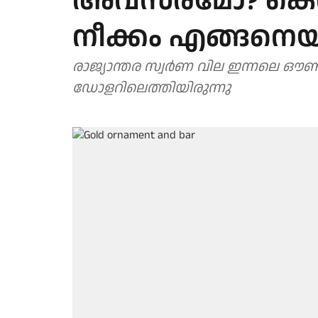
അവസരമോ? കെവിന
നീക്കം എങ്ങനെയ
രാജ്യാന്തര സ്വര്‍ണ വില ഇന്നലെ ഔണ
ഡോളറിലെത്തിയിരുന്നു