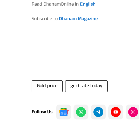
Read DhanamOnline in
English
Subscribe to
Dhanam Magazine
Gold price
gold rate today
Follow Us