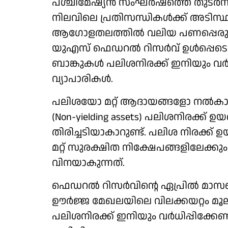
പശ്ചിമേഷ്യൻ സംഘർഷത്തെ തുടർന്ന്
നിലവിലെ പ്രതിസന്ധികൾക്ക് അടിസ്ഥ
ആഗോളതലത്തിൽ വലിയ പണപ്പെരുപ്പ 
യുഎസ് ഫെഡറൽ റിസർവ് ഉൾപ്പെടെയുള
ബാങ്കുകൾ പലിശനിരക്ക് ഇനിയും വർധി
വ്യാപാരികൾ.
പലിശയോ മറ്റ് ആദായങ്ങളോ നൽകാത
(Non-yielding assets) പലിശനിരക്ക
തിരിച്ചടിയാകാറുണ്ട്. പലിശ നിരക്
മറ്റ് സുരക്ഷിത നിക്ഷേപങ്ങളിലേക്ക
വിനയാകുന്നത്.
ഫെഡറൽ റിസർവിന്റെ ഏപ്രിൽ മാസത്തെ
ഊർജ്ജ മേഖലയിലെ വിലക്കയറ്റം മൂല
പലിശനിരക്ക് ഇനിയും വർധിപ്പിക്കേ