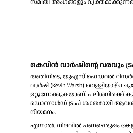
സമിതി അംഗങ്ങളും വ്യക്തമാക്കുന്നത
കെവിൻ വാർഷിന്റെ വരവും ട്രംപ
അതിനിടെ, യുഎസ് ഫെഡറൽ റിസർവ
വാർഷ് (Kevin Warsh) വെള്ളിയാഴ്ച 
ഉറ്റുനോക്കുകയാണ്. പലിശനിരക്ക് കു
ഡൊണാൾഡ് ട്രംപ് ശക്തമായി ആവശ്യപ
നിയമനം.
എന്നാൽ, നിലവിൽ പണപ്പെരുപ്പം കേന്ദ്