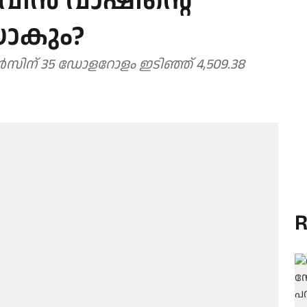
്‍ വാഷിന്റെ
ാകും?
്‍സിന് 35 ഡോളറോളം ഇടിഞ്ഞ് 4,509.38
R