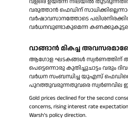
വളരെ ഉയർന്ന നിലയിൽ തുടരുന്നതിന
വരുത്താൻ ഫെഡിന് സാധിക്കില്ലെന്നാണ്
വർഷാവസാനത്തോടെ പലിശനിരക്കിൽ 
വർധനവുണ്ടാകുമെന്ന കണക്കുകൂട്ട
വാങ്ങാൻ മികച്ച അവസരമാ
ആഗോള ഘടകങ്ങൾ സ്വർണത്തിന് അ
പെട്ടെന്നൊരു കുതിച്ചുചാട്ടം വരും ദി
വർധന സംബന്ധിച്ച യുഎസ് ഫെഡിന്
പുറത്തുവരുന്നതുവരെ സ്വർണവില ഈ
Gold prices declined for the second conse
concerns, rising interest rate expectati
Warsh’s policy direction.