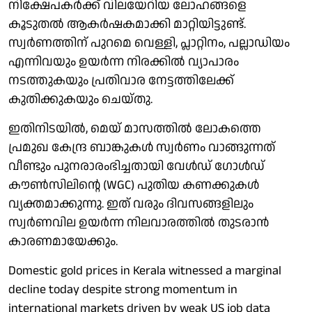
നിക്ഷേപകര്‍ക്ക് വിലയേറിയ ലോഹങ്ങളെ
കൂടുതല്‍ ആകര്‍ഷകമാക്കി മാറ്റിയിട്ടുണ്ട്.
സ്വര്‍ണത്തിന് പുറമെ വെള്ളി, പ്ലാറ്റിനം, പല്ലാഡിയം
എന്നിവയും ഉയര്‍ന്ന നിരക്കില്‍ വ്യാപാരം
നടത്തുകയും പ്രതിവാര നേട്ടത്തിലേക്ക്
കുതിക്കുകയും ചെയ്തു.
ഇതിനിടയില്‍, മെയ് മാസത്തില്‍ ലോകത്തെ
പ്രമുഖ കേന്ദ്ര ബാങ്കുകള്‍ സ്വര്‍ണം വാങ്ങുന്നത്
വീണ്ടും പുനരാരംഭിച്ചതായി വേള്‍ഡ് ഗോള്‍ഡ്
കൗണ്‍സിലിന്റെ (WGC) പുതിയ കണക്കുകള്‍
വ്യക്തമാക്കുന്നു. ഇത് വരും ദിവസങ്ങളിലും
സ്വര്‍ണവില ഉയര്‍ന്ന നിലവാരത്തില്‍ തുടരാന്‍
കാരണമായേക്കും.
Domestic gold prices in Kerala witnessed a marginal
decline today despite strong momentum in
international markets driven by weak US job data