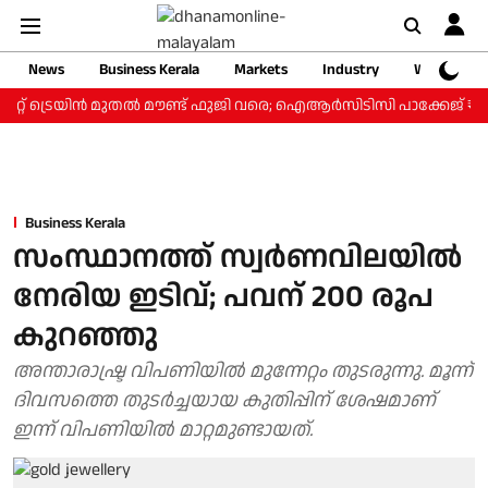
News
Business Kerala
Markets
Industry
Web Storie
്റ് ട്രെയിന്‍ മുതല്‍ മൗണ്ട് ഫുജി വരെ; ഐആര്‍സിടിസി പാക്കേജ് ₹3.46
Business Kerala
സംസ്ഥാനത്ത് സ്വര്‍ണവിലയില്‍
നേരിയ ഇടിവ്; പവന് 200 രൂപ
കുറഞ്ഞു
അന്താരാഷ്ട്ര വിപണിയില്‍ മുന്നേറ്റം തുടരുന്നു. മൂന്ന്
ദിവസത്തെ തുടര്‍ച്ചയായ കുതിപ്പിന് ശേഷമാണ്
ഇന്ന് വിപണിയില്‍ മാറ്റമുണ്ടായത്.