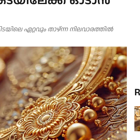
 കടയിലേക്ക് ഓടാന്‍
കിടയിലെ ഏറ്റവും താഴ്ന്ന നിലവാരത്തില്‍
R