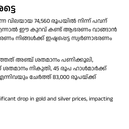
ട്ടെ
ന വിലയായ 74,560 രൂപയില്‍ നിന്ന് പവന്
. എന്നാല്‍ ഈ കുറവ് കണ്ട് ആഭരണം വാങ്ങാന്‍
ം നിങ്ങള്‍ക്ക് ഇഷ്ടപ്പെട്ട സ്വര്‍ണാഭരണം
റഞ്ഞത് അഞ്ച് ശതമാനം പണിക്കൂലി,
് ശതമാനം നികുതി, 45 രൂപ ഹാള്‍മാര്‍ക്ക്
്നിവയും ചേര്‍ത്ത് 83,000 രൂപയ്ക്ക്
icant drop in gold and silver prices, impacting