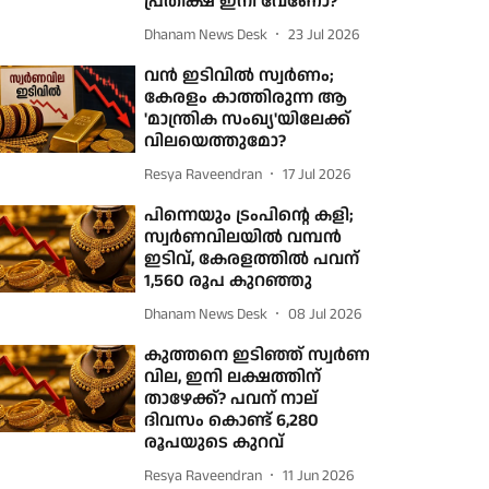
പ്രതീക്ഷ ഇനി വേണോ?
Dhanam News Desk
23 Jul 2026
വന്‍ ഇടിവില്‍ സ്വര്‍ണം;
കേരളം കാത്തിരുന്ന ആ
'മാന്ത്രിക സംഖ്യ'യിലേക്ക്
വിലയെത്തുമോ?
Resya Raveendran
17 Jul 2026
പിന്നെയും ട്രംപിന്റെ കളി;
സ്വര്‍ണവിലയില്‍ വമ്പൻ
ഇടിവ്, കേരളത്തിൽ പവന്
1,560 രൂപ കുറഞ്ഞു
Dhanam News Desk
08 Jul 2026
കുത്തനെ ഇടിഞ്ഞ് സ്വര്‍ണ
വില, ഇനി ലക്ഷത്തിന്
താഴേക്ക്? പവന് നാല്
ദിവസം കൊണ്ട് 6,280
രൂപയുടെ കുറവ്
Resya Raveendran
11 Jun 2026