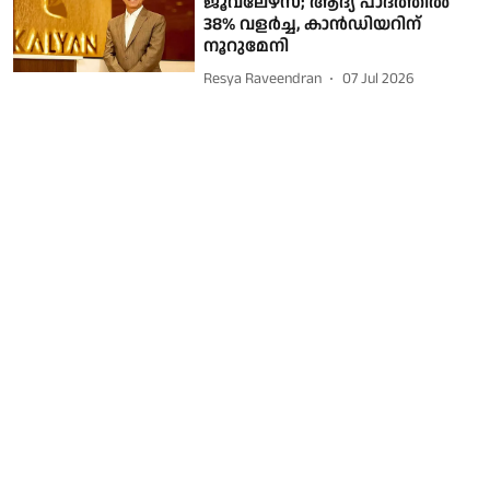
ജൂവലേഴ്‌സ്; ആദ്യ പാദത്തില്‍
38% വളര്‍ച്ച, കാന്‍ഡിയറിന്
നൂറുമേനി
Resya Raveendran
07 Jul 2026