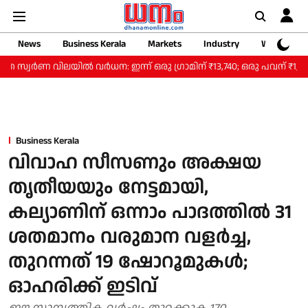
News
Business Kerala
Markets
Industry
Web Storie
ണ വിലയിൽ വർധന: ഇന്ന് ഒരു ​ഗ്രാമിന് ₹13,740; ഒരു പവന് ₹1,09,920
Business Kerala
വിവാഹ സീസണും അക്ഷയ
തൃതീയയും നേട്ടമായി,
കല്യാണിന് ഒന്നാം പാദത്തില്‍ 31
ശതമാനം വരുമാന വളര്‍ച്ച,
തുറന്നത് 19 ഷോറൂമുകള്‍;
ഓഹരിക്ക് ഇടിവ്