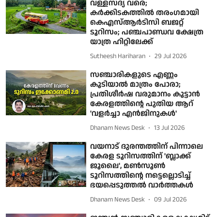
വള്ളസദ്യ വരെ;
കർക്കിടകത്തിൽ തരംഗമായി
കെഎസ്ആർടിസി ബജറ്റ്
ടൂറിസം; പഞ്ചപാണ്ഡവ ക്ഷേത്ര
യാത്ര ഹിറ്റിലേക്ക്
Sutheesh Hariharan
29 Jul 2026
സഞ്ചാരികളുടെ എണ്ണം
കൂടിയാൽ മാത്രം പോരാ;
പ്രതിശീർഷ വരുമാനം കൂട്ടാൻ
കേരളത്തിന്റെ പുതിയ ആറ്
'വളർച്ചാ എൻജിനുകൾ'
Dhanam News Desk
13 Jul 2026
വയനാട് ദുരന്തത്തിന് പിന്നാലെ
കേരള ടൂറിസത്തിന് 'ബ്ലാക്ക്
ജൂലൈ', മണ്‍സൂണ്‍
ടൂറിസത്തിന്റെ നട്ടെല്ലൊടിച്ച്
ഭയപ്പെടുത്തല്‍ വാര്‍ത്തകള്‍
Dhanam News Desk
09 Jul 2026