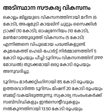
അടിസ്ഥാന സൗകര്യ വികസനം
കൊല്ലം ജില്ലയുടെ വികസനത്തിനായി മറീന (6
കോടി), അഷ്ടമുടി കായലിന് ചുറ്റും സൈക്കിൾ
ട്രാക്ക് (10 കോടി), ഓഷ്യനേറിയം (10 കോടി),
മൺറോത്തുരുത്ത് വികസനം (5 കോടി)
എന്നിങ്ങനെ വിപുലമായ പദ്ധതികളുണ്ട്.
കുമരകത്ത് ഹെലി-പോർട്ട് നിർമ്മാണത്തിന് 5
കോടി രൂപയും പീച്ചി ടൂറിസം വികസനത്തിന് (PPP
മോഡൽ) തുടക്കമായി ഒരു കോടി രൂപയും
അനുവദിച്ചു.
ടൂറിസം മാർക്കറ്റിംഗിനായി 85 കോടി രൂപയും
ഉത്തരവാദിത്ത ടൂറിസം മിഷന് 20 കോടി രൂപയും
ബജറ്റ് വകയിരുത്തുന്നു. സ്വകാര്യ സംരംഭകർക്ക്
സബ്സിഡികളും ഇൻസെന്റീവുകളും
നൽകുന്നതിനായി 13.50 കോടി രൂപയും