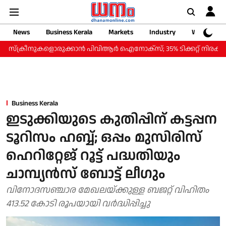
News
Business Kerala
Markets
Industry
Web Storie
്രീനുകളൊരുക്കാന്‍ പിവിആര്‍ ഐനോക്‌സ്; 35% ടിക്കറ്റ് നിരക്ക് കുറവില്‍ '
Business Kerala
ഇടുക്കിയുടെ കുതിപ്പിന് കട്ടപ്പന
ടൂറിസം ഹബ്ബ്; ഒപ്പം മുസിരിസ്
ഹെറിറ്റേജ് റൂട്ട് പദ്ധതിയും
ചാമ്പ്യൻസ് ബോട്ട് ലീഗും
വിനോദസഞ്ചാര മേഖലയ്ക്കുള്ള ബജറ്റ് വിഹിതം
413.52 കോടി രൂപയായി വർദ്ധിപ്പിച്ചു