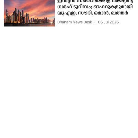
ഇന്ത്യൻ സഞ്ചാരികളെ ലക്ഷ്യമിട്ട്
ഗൾഫ് ടൂറിസം; ഓഫറുകളുമായി
യുഎഇ, സൗദി, ഒമാൻ, ഖത്തർ
Dhanam News Desk
06 Jul 2026