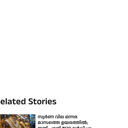
elated Stories
സ്വർണ വില ഒന്നര
മാസത്തെ ഉയരത്തിൽ;