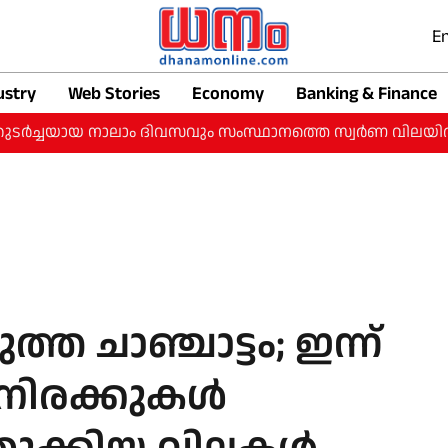
En
ustry
Web Stories
Economy
Banking & Finance
്ചയായ നാലാം ദിവസവും സംസ്ഥാനത്തെ സ്വർണ വിലയിൽ വർധന: ഇന്
ത ചാഞ്ചാട്ടം; ഇന്ന്
നിരക്കുകൾ