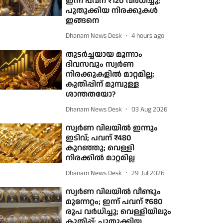
ഇന്ന് പവന് ₹120 വർധിച്ചു;
പുതുക്കിയ നിരക്കുകൾ
ഇങ്ങനെ
Dhanam News Desk
4 hours ago
തുടർച്ചയായ മൂന്നാം
ദിവസവും സ്വർണ
നിരക്കുകളിൽ മാറ്റമില്ല;
കുതിപ്പിന് മുമ്പുള്ള
ശാന്തതയോ?
Dhanam News Desk
03 Aug 2026
സ്വർണ വിലയിൽ ഇന്നും
ഇടിവ്; പവന് ₹480
കുറഞ്ഞു; വെള്ളി
നിരക്കിൽ മാറ്റമില്ല
Dhanam News Desk
29 Jul 2026
സ്വർണ വിലയിൽ വീണ്ടും
മുന്നേറ്റം; ഇന്ന് പവന് ₹680
രൂപ വർധിച്ചു; വെള്ളിയിലും
കുതിപ്പ്; പുതുക്കിയ