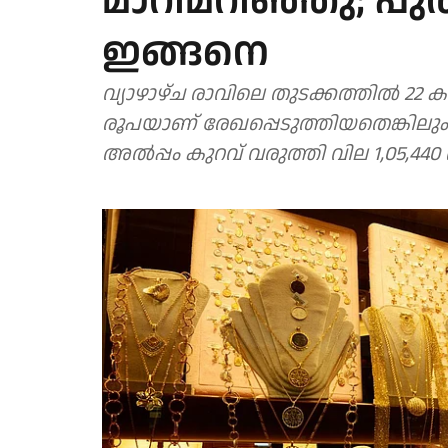
മാറിമറി‍ഞ്ഞു; പ
ഇങ്ങനെ
വ്യാഴാഴ്ച രാവിലെ തുടക്കത്തിൽ 22 കാര
രൂപയാണ് രേഖപ്പെടുത്തിയതെങ്കില
അൽപ്പം കുറവ് വരുത്തി വില 1,05,440 