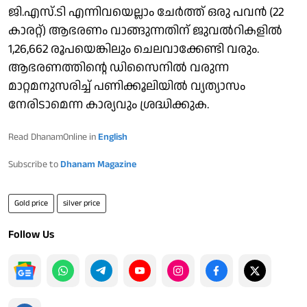
ജി.എസ്.ടി എന്നിവയെല്ലാം ചേര്‍ത്ത് ഒരു പവൻ (22
കാരറ്റ്) ആഭരണം വാങ്ങുന്നതിന് ജുവൽറികളിൽ
1,26,662 രൂപയെങ്കിലും ചെലവാക്കേണ്ടി വരും.
ആഭരണത്തിന്റെ ഡിസൈനിൽ വരുന്ന
മാറ്റമനുസരിച്ച് പണിക്കൂലിയിൽ വ്യത്യാസം
നേരിടാമെന്ന കാര്യവും ശ്രദ്ധിക്കുക.
Read DhanamOnline in
English
Subscribe to
Dhanam Magazine
Gold price
silver price
Follow Us