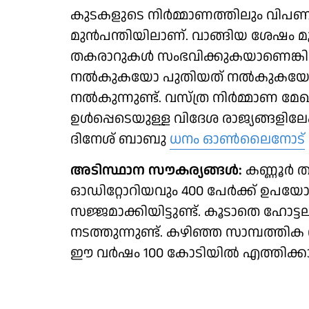
കുടകളുടെ നിർമ്മാണത്തിലും വിപണന
മുൻപന്തിയിലാണ്. വാങ്ങിയ ശേഷം മൂന
തകരാറുകൾ സംഭവിക്കുകയാണെങ്കിൽ
നൽകുകയോ പുതിയത് നൽകുകയോ ചെയ
നൽകുന്നുണ്ട്. വസ്ത്ര നിർമ്മാണ 
ഉൾപ്പെടെയുള്ള വിദേശ രാജ്യങ്ങളിലേക
ദിനേശ് ബാബു
ധനം ഓണ്‍ലൈനോട്
അടിസ്ഥാന സൗകര്യങ്ങൾ:
കണ്ണൂർ ത
ഓഡിറ്റോറിയവും 400 പേർക്ക് ഉപയ
സജ്ജമാക്കിയിട്ടുണ്ട്. കൂടാതെ ഹോട്
നടത്തുന്നുണ്ട്. കഴിഞ്ഞ സാമ്പത്
ഈ വർഷം 100 കോടിയിൽ എത്തിക്കാനാ