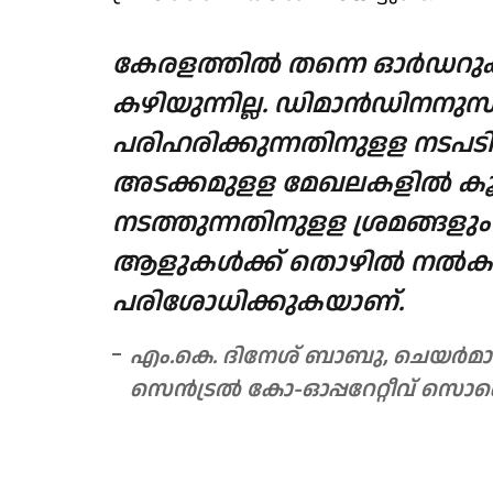
കേരളത്തില്‍ തന്നെ ഓര്‍ഡറുക
കഴിയുന്നില്ല. ഡിമാന്‍ഡിനനുസരിച
പരിഹരിക്കുന്നതിനുളള നടപ
അടക്കമുളള മേഖലകളില്‍ ക
നടത്തുന്നതിനുളള ശ്രമങ്ങളും
ആളുകള്‍ക്ക് തൊഴില്‍ നല്‍ക
പരിശോധിക്കുകയാണ്.
എം.കെ. ദിനേശ് ബാബു, ചെയർമാൻ
സെൻട്രൽ കോ-ഓപ്പറേറ്റീവ് സൊസ