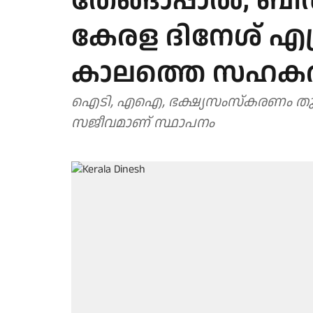
തേങ്ങാപ്പാല്‍, ബീ
കേരള ദിനേശ് എത
കാലത്തെ സഹകര
ഐടി, എഐ, ഭക്ഷ്യസംസ്കരണം തുടങ
സജീവമാണ് സ്ഥാപനം