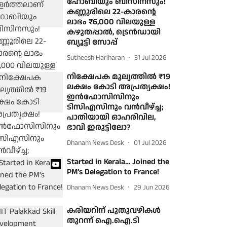
ഹോബിയും ബിസിനസും!
കണ്ണൂരിലെ 22-കാരന്റെ
ലാഭം ₹6,000 വിലയുള്ള
കഴുതപ്പാല്‍, ട്രെന്‍ഡായി
ബ്യൂട്ടി സോപ്പ്
Sutheesh Hariharan
31 Jul 2026
നിക്ഷേപക മൂല്യത്തില്‍ ₹19
ലക്ഷം കോടി അപ്രത്യക്ഷം!
ഇന്‍ഫോസിസിനും
ടിസിഎസിനും വന്‍വീഴ്ച്ച;
പാതിയായി ഓഹരിവില,
ഭാവി ഇരുട്ടിലോ?
Dhanam News Desk
01 Jul 2026
Started in Kerala… Joined the
PM’s Delegation to France!
Dhanam News Desk
29 Jun 2026
കരിയറിന് പുതുവഴികൾ
തുറന്ന് ഐ.ഐ.ടി