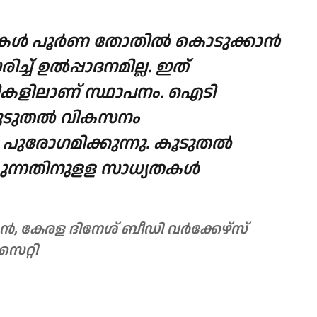
ള്‍ പൂര്‍ണ തോതില്‍ കൊടുക്കാന്‍
്ച് ഉല്‍പ്പാദനമില്ല. ഇത്
ടികളിലാണ് സ്ഥാപനം. ഐടി
ൂടുതല്‍ വികസനം
 പുരോഗമിക്കുന്നു. കൂടുതല്‍
ുന്നതിനുളള സാധ്യതകള്‍
, കേരള ദിനേശ് ബീഡി വർക്കേഴ്‌സ്
ൈറ്റി