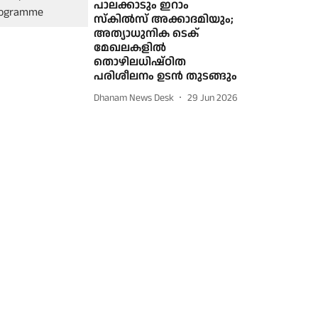
പാലക്കാടും ഇറാം
സ്കിൽസ് അക്കാദമിയും;
അത്യാധുനിക ടെക്
മേഖലകളിൽ
തൊഴിലധിഷ്ഠിത
പരിശീലനം ഉടൻ തുടങ്ങും
Dhanam News Desk
29 Jun 2026