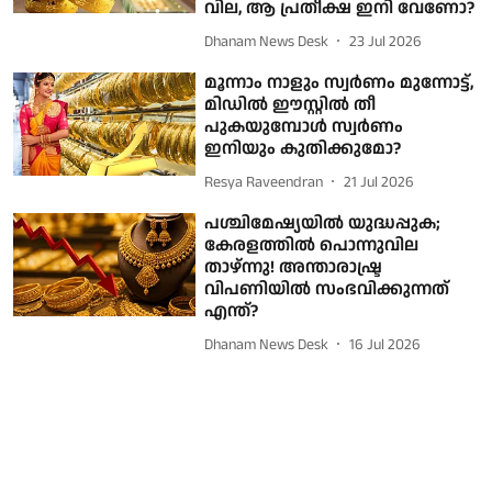
വില, ആ പ്രതീക്ഷ ഇനി വേണോ?
Dhanam News Desk
23 Jul 2026
മൂന്നാം നാളും സ്വര്‍ണം മുന്നോട്ട്,
മിഡിൽ ഈസ്റ്റിൽ തീ
പുകയുമ്പോൾ സ്വർണം
ഇനിയും കുതിക്കുമോ?
Resya Raveendran
21 Jul 2026
പശ്ചിമേഷ്യയിൽ യുദ്ധപ്പുക;
കേരളത്തിൽ പൊന്നുവില
താഴ്ന്നു! അന്താരാഷ്ട്ര
വിപണിയിൽ സംഭവിക്കുന്നത്
എന്ത്?
Dhanam News Desk
16 Jul 2026