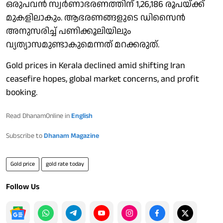
ഒരുപവന്‍ സ്വര്‍ണാഭരണത്തിന് 1,26,186 രൂപയ്ക്ക്
മുകളിലാകും. ആഭരണങ്ങളുടെ ഡിസൈന്‍
അനുസരിച്ച് പണിക്കൂലിയിലും
വ്യത്യാസമുണ്ടാകുമെന്നത് മറക്കരുത്.
Gold prices in Kerala declined amid shifting Iran
ceasefire hopes, global market concerns, and profit
booking.
Read DhanamOnline in
English
Subscribe to
Dhanam Magazine
Gold price
gold rate today
Follow Us