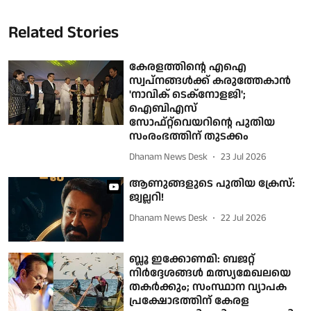
Related Stories
കേരളത്തിന്റെ എഐ
സ്വപ്നങ്ങൾക്ക് കരുത്തേകാൻ
'നാവിക് ടെക്നോളജി';
ഐബിഎസ്
സോഫ്റ്റ്‌വെയറിന്റെ പുതിയ
സംരംഭത്തിന് തുടക്കം
Dhanam News Desk
23 Jul 2026
ആണുങ്ങളുടെ പുതിയ ക്രേസ്:
ജ്വല്ലറി!
Dhanam News Desk
22 Jul 2026
ബ്ലൂ ഇക്കോണമി: ബജറ്റ്
നിർദ്ദേശങ്ങൾ മത്സ്യമേഖലയെ
തകർക്കും; സംസ്ഥാന വ്യാപക
പ്രക്ഷോഭത്തിന് കേരള