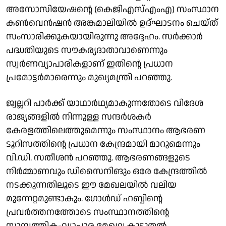
അസോസിയേഷന്റെ (കെജിഎസ്എംഎ) സംസ്ഥാന
കൺവെൻഷൻ അങ്കമാലിയിൽ ഉദ്ഘാടനം ചെയ്ത്
സംസാരിക്കുകയായിരുന്നു അദ്ദേഹം. സർക്കാർ
പദ്ധതിയുടെ സൗകര്യദാതാവാണെന്നും
സ്വർണവ്യാപാരികളാണ് ഇതിന്റെ പ്രധാന
പ്രമോട്ടർമാരെന്നും മുഖ്യമന്ത്രി പറഞ്ഞു.
ജ്വല്ലറി പാർക്ക് യാഥാർഥ്യമാകുന്നതോടെ വിദേശ
രാജ്യങ്ങളിൽ നിന്നുള്ള സന്ദർശകർ
കേരളത്തിലെത്തുമെന്നും സംസ്ഥാനം ആഭരണ
ടൂറിസത്തിന്റെ പ്രധാന കേന്ദ്രമായി മാറുമെന്നും
വി.ഡി. സതീശൻ പറഞ്ഞു. ആഭരണങ്ങളുടെ
നിർമ്മാണവും ഡിസൈനിങും ഒരേ കേന്ദ്രത്തിൽ
നടക്കുന്നതിലൂടെ ഈ മേഖലയിൽ വലിയ
മുന്നേറ്റമുണ്ടാകും. ഗോൾഡ് ഹബ്ബിന്റെ
പ്രവർത്തനത്തോടെ സംസ്ഥാനത്തിന്റെ
സാമ്പത്തിക-വ്യാപാര മേഖല കൂടുതൽ