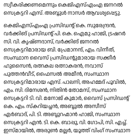
സ്വീകരിക്കണമെന്നും കെജിഎസ്എംഎ ജനറൽ
സെക്രട്ടറി എസ്. അബ്ദുൾ നാസർ ആവശ്യപ്പെട്ടു.
കെജിഎസ്എംഎ പ്രസിഡന്റ് കെ. സുരേന്ദ്രൻ,
വർക്കിങ് പ്രസിഡന്റ് പി. കെ. ഐമു ഹാജി, ട്രഷറർ
സി. വി. കൃഷ്ണദാസ്, വർക്കിങ് ജനറൽ
സെക്രട്ടറിമാരായ ബി. പ്രേമാനന്ദ്, എം. വിനീത്,
സംസ്ഥാന വൈസ് പ്രസിഡന്റുമാരായ സക്കീർ
ഹുസൈൻ, രത്നകല രത്നാകരൻ, നവാസ്
പുത്തൻവീട്, ഫൈസൽ അമീൻ, സംസ്ഥാന
സെക്രട്ടറിമാരായ എസ്. പാലനി, അഹമ്മദ് പൂവിൽ,
എം. സി. ദിനേശൻ, നിതിൻ തോമസ്, സംസ്ഥാന
സെക്രട്ടറി ടി. വി. മനോജ് കുമാർ, വൈസ് പ്രസിഡന്റ്
കെ. എം. സ്കറിയച്ചൻ, അബ്ദുൽ അസീസ്
എർബാദ്, പി. ടി. അബ്ദുറഹ്മാൻ ഹാജി, സംസ്ഥാന
സെക്രട്ടറി എൻ. ടി. കെ. ബാപ്പു, വി. ഗോപി, സി. എച്ച്.
ഇസ്മായിൽ, അരുണ്‍ മല്ലർ, യൂത്ത് വിംഗ് സംസ്ഥാന