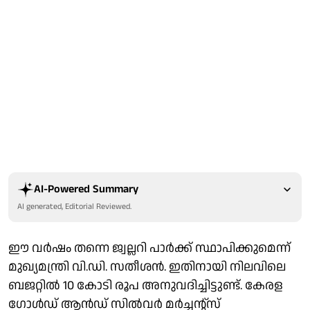
AI-Powered Summary
AI generated, Editorial Reviewed.
ഈ വർഷം തന്നെ ജ്വല്ലറി പാർക്ക് സ്ഥാപിക്കുമെന്ന്
മുഖ്യമന്ത്രി വി.ഡി. സതീശൻ. ഇതിനായി നിലവിലെ
ബജറ്റിൽ 10 കോടി രൂപ അനുവദിച്ചിട്ടുണ്ട്. കേരള
ഗോൾഡ് ആൻഡ് സിൽവർ മർച്ചന്റ്സ്