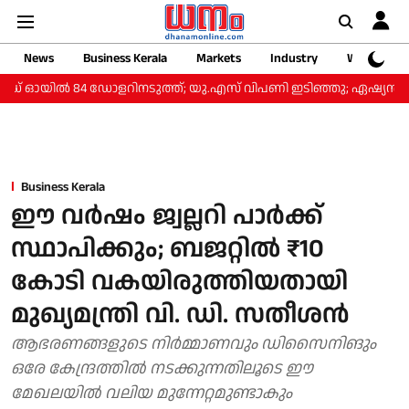
News
Business Kerala
Markets
Industry
Web Storie
ഡ് ഓയിൽ 84 ഡോളറിനടുത്ത്; യു.എസ് വിപണി ഇടിഞ്ഞു; ഏഷ്യൻ വ
Business Kerala
ഈ വർഷം ജ്വല്ലറി പാർക്ക്
സ്ഥാപിക്കും; ബജറ്റിൽ ₹10
കോടി വകയിരുത്തിയതായി
മുഖ്യമന്ത്രി വി. ഡി. സതീശൻ
ആഭരണങ്ങളുടെ നിർമ്മാണവും ഡിസൈനിങും
ഒരേ കേന്ദ്രത്തിൽ നടക്കുന്നതിലൂടെ ഈ
മേഖലയിൽ വലിയ മുന്നേറ്റമുണ്ടാകും