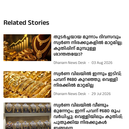
Related Stories
തുടർച്ചയായ മൂന്നാം ദിവസവും
സ്വർണ നിരക്കുകളിൽ മാറ്റമില്ല;
കുതിപ്പിന് മുമ്പുള്ള
ശാന്തതയോ?
Dhanam News Desk
03 Aug 2026
സ്വർണ വിലയിൽ ഇന്നും ഇടിവ്;
പവന് ₹480 കുറഞ്ഞു; വെള്ളി
നിരക്കിൽ മാറ്റമില്ല
Dhanam News Desk
29 Jul 2026
സ്വർണ വിലയിൽ വീണ്ടും
മുന്നേറ്റം; ഇന്ന് പവന് ₹680 രൂപ
വർധിച്ചു; വെള്ളിയിലും കുതിപ്പ്;
പുതുക്കിയ നിരക്കുകൾ
ഇങ്ങനെ