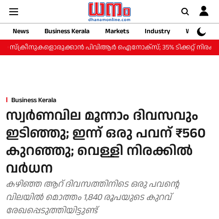
News
Business Kerala
Markets
Industry
Web Storie
്രീനുകളൊരുക്കാന്‍ പിവിആര്‍ ഐനോക്‌സ്; 35% ടിക്കറ്റ് നിരക്ക് കുറവില്‍ 
Business Kerala
സ്വർണവില മൂന്നാം ദിവസവും
ഇടിഞ്ഞു; ഇന്ന് ഒരു പവന് ₹560
കുറഞ്ഞു; വെള്ളി നിരക്കിൽ
വർധന
കഴി‍‌ഞ്ഞ ആറ് ദിവസത്തിനിടെ ഒരു പവന്റെ
വിലയിൽ മൊത്തം 1,840 രൂപയുടെ കുറവ്
രേഖപ്പെടുത്തിയിട്ടുണ്ട്