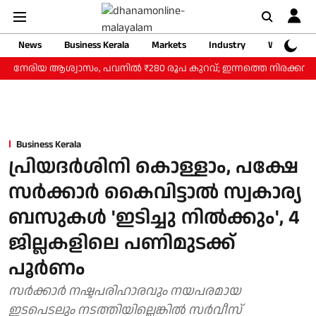
News
Business Kerala
Markets
Industry
Web Storie
‍ നേരിയ ആശ്വാസം, പവനില്‍ ₹280 രൂപ കുറവ്; ഇന്നത്തെ നിരക്കറിയാം
Business Kerala
പ്രിയദര്‍ശിനി കൊള്ളാം, പക്ഷേ
സര്‍ക്കാര്‍ കൈവിട്ടാല്‍ സ്വകാര്യ
ബസുകള്‍ 'ഇടിച്ചു നില്‍ക്കും', 4
ജില്ലകളിലെ പണിമുടക്ക്
പൂര്‍ണം
സർക്കാർ നഷ്ടപരിഹാരവും നയപരമായ
ഇടപെടലും നടത്തിയില്ലെങ്കിൽ സർവീസ്