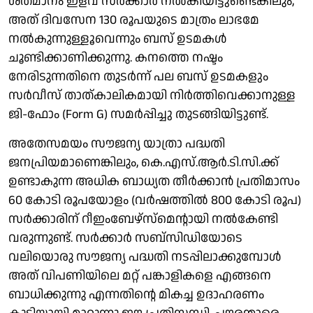
ശതമാനം ഇളവ് സർക്കാർ നൽകിയിട്ടുണ്ടെങ്കിലും,
അത് ദിവസേന 130 രൂപയുടെ മാത്രം ലാഭമേ
നൽകുന്നുള്ളൂവെന്നും ബസ് ഉടമകൾ
ചൂണ്ടിക്കാണിക്കുന്നു. കനത്തെ നഷ്ടം
നേരിടുന്നതിനെ തുടർന്ന് പല ബസ് ഉടമകളും
സർവീസ് താത്കാലികമായി നിർത്തിവെക്കാനുള്ള
ജി-ഫോം (Form G) സമർപ്പിച്ചു തുടങ്ങിയിട്ടുണ്ട്.
അതേസമയം സൗജന്യ യാത്രാ പദ്ധതി
ജനപ്രിയമാണെങ്കിലും, കെ.എസ്.ആർ.ടി.സി.ക്ക്
ഉണ്ടാകുന്ന അധിക ബാധ്യത തീർക്കാൻ പ്രതിമാസം
60 കോടി രൂപയോളം (വർഷത്തിൽ 800 കോടി രൂപ)
സർക്കാരിന് റീഇംബേഴ്സ്മെന്റായി നൽകേണ്ടി
വരുന്നുണ്ട്. സർക്കാർ സബ്സിഡിയോടെ
വലിയൊരു സൗജന്യ പദ്ധതി നടപ്പിലാക്കുമ്പോൾ
അത് വിപണിയിലെ മറ്റ് പങ്കാളികളെ എങ്ങനെ
ബാധിക്കുന്നു എന്നതിന്റെ മികച്ച ഉദാഹരണം