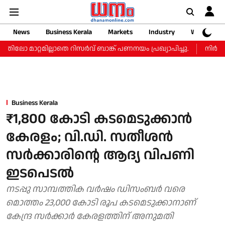
News
Business Kerala
Markets
Industry
Web Storie
ാറ്റമില്ലാതെ റിസർവ് ബാങ്ക് പണനയം പ്രഖ്യാപിച്ചു.
നിർണായക
Business Kerala
₹1,800 കോടി കടമെടുക്കാന്‍
കേരളം; വി.ഡി. സതീശന്‍
സര്‍ക്കാരിന്റെ ആദ്യ വിപണി
ഇടപെടല്‍
നടപ്പു സാമ്പത്തിക വര്‍ഷം ഡിസംബര്‍ വരെ
മൊത്തം 23,000 കോടി രൂപ കടമെടുക്കാനാണ്
കേന്ദ്ര സര്‍ക്കാര്‍ കേരളത്തിന് അനുമതി