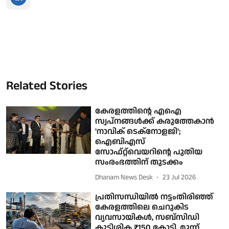
Related Stories
കേരളത്തിന്റെ എഐ
സ്വപ്നങ്ങൾക്ക് കരുത്തേകാൻ
'നാവിക് ടെക്നോളജി';
ഐബിഎസ്
സോഫ്റ്റ്‌വെയറിന്റെ പുതിയ
സംരംഭത്തിന് തുടക്കം
Dhanam News Desk
23 Jul 2026
പ്രതിസന്ധിയില്‍ നട്ടംതിരിഞ്ഞ്
കേരളത്തിലെ ചെറുകിട
വ്യവസായികള്‍, സബ്‌സിഡി
കുടിശിക ₹150 കോടി, മൂന്ന്