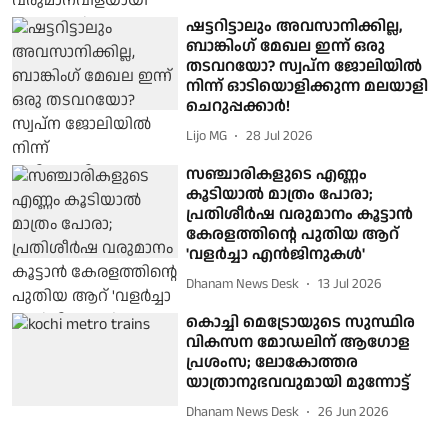
ഷട്ടറിട്ടാലും അവസാനിക്കില്ല,
ബാങ്കിംഗ് മേഖല ഇന്ന് ഒരു
തടവറയോ? സ്വപ്ന ജോലിയില്‍
നിന്ന് ഓടിയൊളിക്കുന്ന മലയാളി
ചെറുപ്പക്കാര്‍!
Lijo MG
28 Jul 2026
സഞ്ചാരികളുടെ എണ്ണം
കൂടിയാൽ മാത്രം പോരാ;
പ്രതിശീർഷ വരുമാനം കൂട്ടാൻ
കേരളത്തിന്റെ പുതിയ ആറ്
'വളർച്ചാ എൻജിനുകൾ'
Dhanam News Desk
13 Jul 2026
കൊച്ചി മെട്രോയുടെ സുസ്ഥിര
വികസന മോഡലിന് ആഗോള
പ്രശംസ; ലോകോത്തര
യാത്രാനുഭവവുമായി മുന്നോട്ട്
Dhanam News Desk
26 Jun 2026