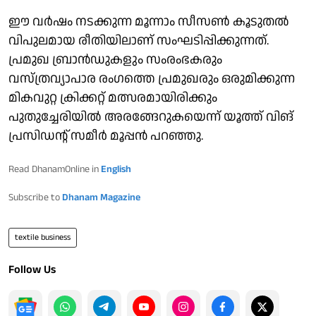
ഈ വർഷം നടക്കുന്ന മൂന്നാം സീസൺ കൂടുതൽ
വിപുലമായ രീതിയിലാണ് സംഘടിപ്പിക്കുന്നത്.
പ്രമുഖ ബ്രാൻഡുകളും സംരംഭകരും
വസ്ത്രവ്യാപാര രംഗത്തെ പ്രമുഖരും ഒരുമിക്കുന്ന
മികവുറ്റ ക്രിക്കറ്റ് മത്സരമായിരിക്കും
പുതുച്ചേരിയിൽ അരങ്ങേറുകയെന്ന് യൂത്ത് വിങ്
പ്രസിഡന്റ് സമീർ മൂപ്പൻ പറഞ്ഞു.
Read DhanamOnline in
English
Subscribe to
Dhanam Magazine
textile business
Follow Us