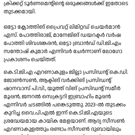
ക്രിക്കറ്റ് ടൂർണമെന്റിന്റെ ഒരുക്കങ്ങൾക്ക് ഇതോടെ
തുടക്കമായി.
ഒട്ടോ ക്ലോത്തിങ് പ്രൈവറ്റ് ലിമിറ്റഡ് ചെയർമാൻ
എസ്. പോത്തിരാജ്, മാനേജിങ് ഡയറക്ടർ വർഷ
പോത്തി ശിവശങ്കരൻ, ഒട്ടോ ബ്രാൻഡ് ഡി.ജി.എം
സന്തോഷ് കുമാർ എന്നിവർ ചേർന്നാണ് ലോഗോ
പ്രകാശനം ചെയ്തത്.
കെ.ടി.ജി.എ എറണാകുളം ജില്ലാ പ്രസിഡന്റ് കെ.ഡി.
ജോൺസൺ, ആക്ടിങ് വർക്കിങ് പ്രസിഡന്റ്
ഷാനവാസ് പി.വി., യൂത്ത് വിങ് പ്രസിഡന്റ് സമീർ
മൂപ്പൻ, ജനറൽ സെക്രട്ടറി ഇബ്രാഹിം മൂപ്പൻ
എന്നിവർ ചടങ്ങിൽ പങ്കെടുത്തു. 2023-ൽ തുടക്കം
കുറിച്ച വൈ.പി.എൽ ഇന്ന് കെ.ടി.ജി.എയുടെ
ശ്രദ്ധേയമായ കായിക മേളയാണ്. ആദ്യ സീസൺ
എറണാകുളത്തും രണ്ടാം സീസൺ ദുബായിലും