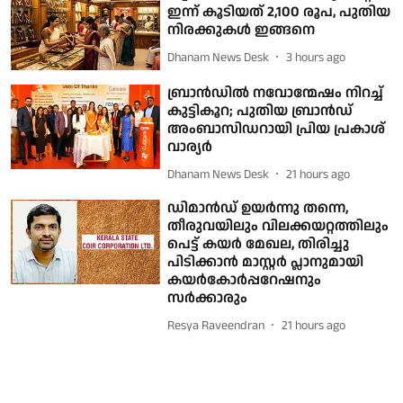
ഇന്ന് കൂടിയത് 2,100 രൂപ, പുതിയ
നിരക്കുകള്‍ ഇങ്ങനെ
Dhanam News Desk
3 hours ago
ബ്രാൻഡിൽ നവോന്മേഷം നിറച്ച്
കുട്ടികൂറ; പുതിയ ബ്രാൻഡ്
അംബാസിഡറായി പ്രിയ പ്രകാശ്
വാര്യർ
Dhanam News Desk
21 hours ago
ഡിമാന്‍ഡ് ഉയര്‍ന്നു തന്നെ,
തീരുവയിലും വിലക്കയറ്റത്തിലും
പെട്ട് കയര്‍ മേഖല, തിരിച്ചു
പിടിക്കാന്‍ മാസ്റ്റര്‍ പ്ലാനുമായി
കയര്‍കോര്‍പ്പറേഷനും
സര്‍ക്കാരും
Resya Raveendran
21 hours ago