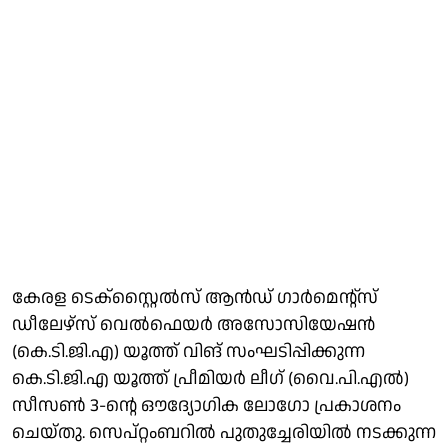
കേരള ടെക്സ്റ്റൈൽസ് ആൻഡ് ഗാർമെന്റ്സ്
ഡീലേഴ്സ് വെൽഫെയർ അസോസിയേഷൻ
(കെ.ടി.ജി.എ) യൂത്ത് വിങ് സംഘടിപ്പിക്കുന്ന
കെ.ടി.ജി.എ യൂത്ത് പ്രീമിയർ ലീഗ് (വൈ.പി.എൽ)
സീസൺ 3-ന്റെ ഔദ്യോഗിക ലോഗോ പ്രകാശനം
ചെയ്തു. സെപ്റ്റംബറിൽ പുതുച്ചേരിയിൽ നടക്കുന്ന